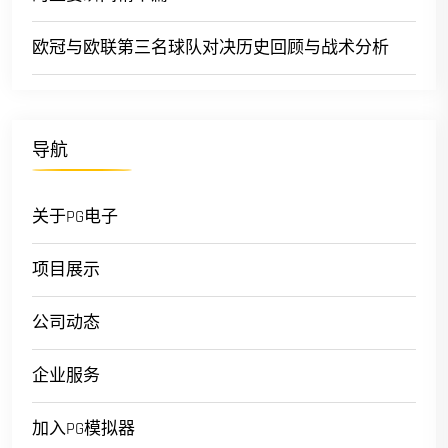
欧冠与欧联第三名球队对决历史回顾与战术分析
导航
关于PG电子
项目展示
公司动态
企业服务
加入PG模拟器