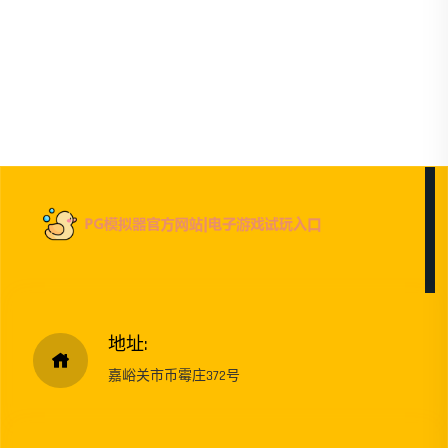
地址:
嘉峪关市币霉庄372号