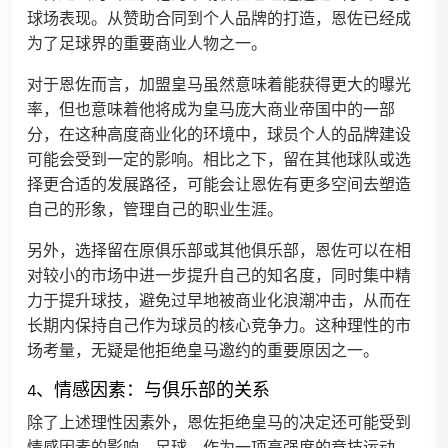
球场表现。从赞助合同到个人品牌的打造，恩佐已经成
为了足球界的重要商业人物之一。
对于恩佐而言，加盟皇马虽然意味着能获得更大的曝光
率，但也意味着他将成为皇马庞大商业帝国中的一部
分，在这种高度商业化的环境中，球员个人的品牌建设
可能会受到一定的影响。相比之下，留在其他球队或选
择更合适的发展路径，可能会让恩佐有更多空间去塑造
自己的形象，管理自己的职业生涯。
另外，选择留在原俱乐部或其他俱乐部，恩佐可以在相
对较小的市场中进一步提升自己的知名度，同时集中精
力于提升球技，避免过早地被商业化浪潮冲击，从而在
长期内保持自己作为球员的核心竞争力。这种理性的市
场考量，无疑是他拒绝皇马邀约的重要原因之一。
4、情感因素：与俱乐部的关系
除了上述理性因素外，恩佐拒绝皇马的决定还可能受到