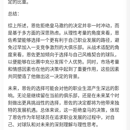
定的比重。
总结：
综上所述，恩佐拒绝皇马邀约的决定并非一时冲动，而
是基于多方面的深思熟虑。从理性考量的角度来看，恩
佐希望能够选择一个更有利于自己职业发展的路径，避
免过早加入一支竞争激烈的大俱乐部。从战术适配的角
度来看，恩佐更加倾向于选择与自己风格契合的球队，
以便能够在比赛中充分发挥个人优势。同时，市场考量
和情感因素也在他的决策中起到了重要作用，这些因素
共同塑造了他做出这一决定的背景。
未来，恩佐的选择可能会对他的职业生涯产生深远的影
响。无论是继续留在当前的俱乐部，还是在未来某个时
刻做出更具挑战性的选择，恩佐的决定都将为他带来独
特的发展机遇。总体来说，这一拒绝皇马的决策，体现
了恩佐作为年轻球员在追求职业发展的过程中，对自
己、对球队和对未来的深刻理解与理性思考。