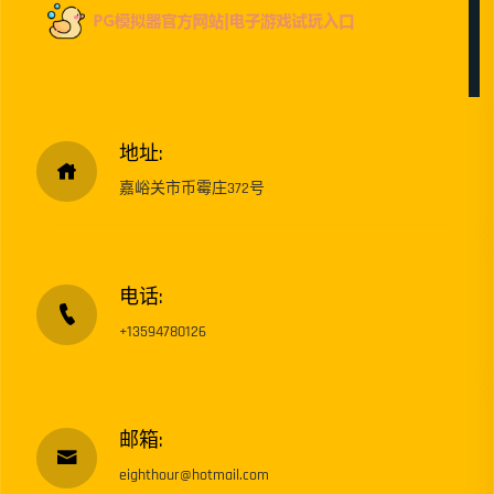
地址:
嘉峪关市币霉庄372号
电话:
+13594780126
邮箱:
eighthour@hotmail.com