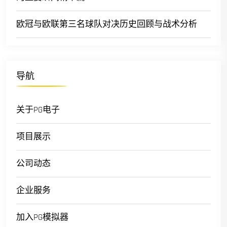
欧冠与欧联第三名球队对决历史回顾与战术分析
导航
关于PG电子
项目展示
公司动态
企业服务
加入PG模拟器