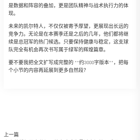
是数据和阵容的叠加，更是团队精神与战术执行力的体
现。
未来的凯尔特人，不仅仅被寄予厚望，更展现出长远的
竞争力。无论是在本赛季还是之后的几年，他们都将继
续是总冠军的热门候选。只要保持健康与稳定，这支球
队完全有机会再次书写属于绿军的辉煌篇章。
要不要我把全文扩写成完整的 **约3000字版本**，把每
个小节的内容再延展到更多自然段？
上一篇