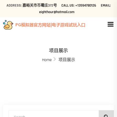
ADDRESS: 嘉峪关市币霉庄372号
CALL US: +13594780126
EMAIL:
eighthour@hotmail.com
项目展示
Home
项目展示