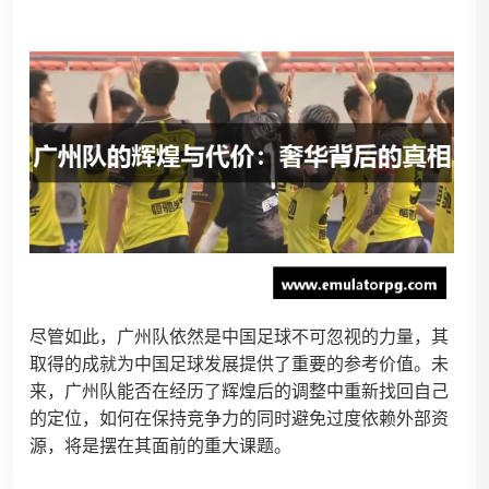
尽管如此，广州队依然是中国足球不可忽视的力量，其
取得的成就为中国足球发展提供了重要的参考价值。未
来，广州队能否在经历了辉煌后的调整中重新找回自己
的定位，如何在保持竞争力的同时避免过度依赖外部资
源，将是摆在其面前的重大课题。