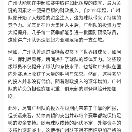
广州队能够在中超联赛中取得如此辉煌的成就，最为关
键的因素之一便是巨额的财政投入。自2010年起，广州
队便开始了大规模的资金注入，这为球队带来了持续的
竞争力。尤其是在恒大集团入主后，广州队的投资力度
大幅提升，几乎每个赛季都能引进一批国际顶级球员，
这使得广州队迅速崛起为亚洲足坛的一支劲旅。
例如，广州队曾通过高额薪资签下了世界级球员，如阿
兰、保利尼奥等，瞬间提升了球队的整体实力。这些顶
级球员不仅提升了球队的竞技水平，也帮助广州队在国
内外赛场上收获了大量的胜利与荣誉。然而，这种奢华
的投入并非没有代价。随着财政投入的逐年增加，广州
队的薪资负担也愈加沉重，俱乐部的财务风险开始加
剧。
此外，尽管广州队的投入在短期内带来了丰厚的回报，
但长远来看，持续高额的支出并非每个赛季都能保持足
够的资金支持。随着球队成绩的起伏不定，外部资金的
支持也逐渐减少，这使得广州队不得不面临更加严格的