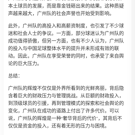
本土球员的发展，而是靠金钱砸出来的结果。这种质疑
声越来越大，广州队的社会声誉也开始受到影响。
此外，广州队的高投入和高薪资制度，也引发了不少球
迷和社会人士的争议。一方面，部分球迷认为广州队的
成功值得骄傲，但另一方面，也有不少人认为，广州队
的投入与中国足球整体水平的提升并未形成有效的联
动。因此，广州队在享受荣誉的同时，也承受了来自舆
论的巨大压力。
总结：
广州队的辉煌不仅仅是外界所看到的光鲜亮丽，背后隐
含着巨大的财政压力与管理挑战。从巨额的财政投入，
到顶级球员的引援，再到管理模式的探索和社会舆论的
变化，广州队在成功的道路上付出了许多代价。可以
说，广州队的辉煌是一种“奢华背后的代价”，其背后不
仅仅是资金的投入，还有着无形的压力与困境。