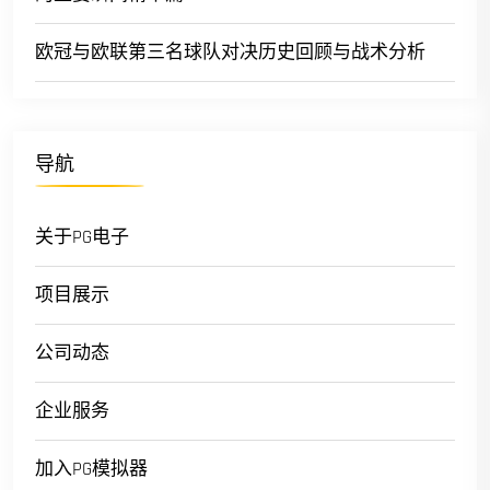
欧冠与欧联第三名球队对决历史回顾与战术分析
导航
关于PG电子
项目展示
公司动态
企业服务
加入PG模拟器