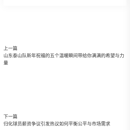
上一篇
山东泰山队新年祝福的五个温暖瞬间带给你满满的希望与力
量
下一篇
归化球员薪资争议引发热议如何平衡公平与市场需求