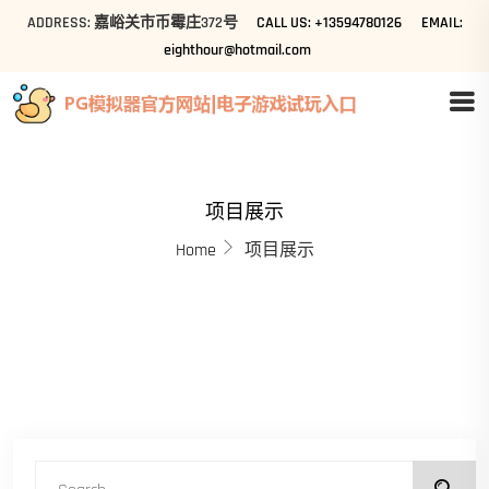
ADDRESS: 嘉峪关市币霉庄372号
CALL US: +13594780126
EMAIL:
eighthour@hotmail.com
项目展示
Home
项目展示