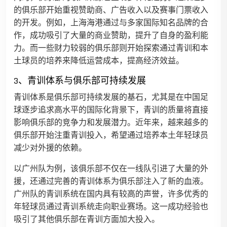
的俱乐部开始重视赞助商、广告收入以及赛事门票收入
的开发。例如，上海海港通过与多家国际知名品牌的合
作，成功吸引了大量的商业赞助，提升了自身的盈利能
力。而一些财力较弱的俱乐部则开始探索通过青训和本
土球员的培养来降低运营成本，提高经济效益。
3、青训体系与俱乐部可持续发展
青训体系是俱乐部可持续发展的基石，尤其是在中国足
球逐步追求高水平的国际化背景下，青训的质量将直接
影响俱乐部的竞争力和发展潜力。近年来，越来越多的
俱乐部开始注重青训投入，希望通过培养本土年轻球员
减少对外援的依赖。
以广州队为例，该俱乐部不仅在一线队引进了大量的外
援，还通过完善的青训体系为俱乐部注入了新的血液。
广州队的青训系统在国内具有较高的声誉，许多优秀的
年轻球员通过青训系统走向职业赛场。这一成功经验也
吸引了其他俱乐部在青训方面加大投入。