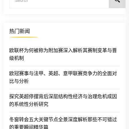
热门新闻
欧联杯为何被称为附加赛深入解析其赛制变革与晋
级机制
欧冠赛事与法甲、英超、意甲联赛竞争力的全面对
比与分析
探究英超停摆背后深层结构性经济与治理危机成因
的系统性分析研究
冬窗转会五大关键节点全景深度解析那些不可错过
的重要瞬间精华篇