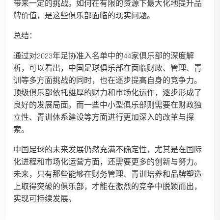
带来一定的挑战。如何在有限的资源下最大化地提升品
牌价值，是这些俱乐部面临的现实问题。
总结：
通过对2023年足协准入名单中的44家俱乐部的深度解
析，可以看出，中国足球俱乐部在面临财政、管理、青
训等多方面挑战的同时，也在逐步提高自身的竞争力。
顶级俱乐部依托雄厚的财力和市场化运作，逐步形成了
良好的发展局面。而一些中小型俱乐部则需要在财政独
立性、青训体系建设等方面进行更加深入的改革与探
索。
中国足球的未来发展仍然充满不确定性，尤其是在国际
化进程和市场化运营方面，还需要更多的创新与努力。
未来，只有那些能够在财务管理、青训培养和品牌塑造
上取得突破的俱乐部，才能在激烈的竞争中脱颖而出，
实现可持续发展。