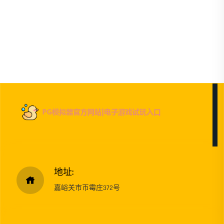
地址:
嘉峪关市币霉庄372号