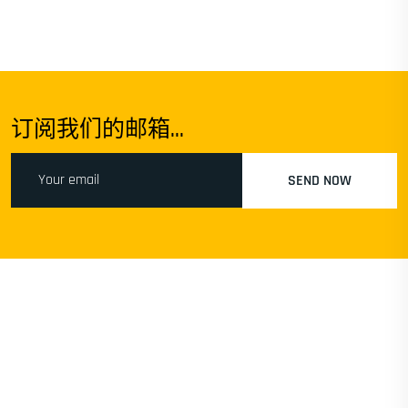
订阅我们的邮箱...
SEND NOW