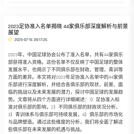
2023足协准入名单揭晓 44家俱乐部深度解析与前景
展望
2025-07-16 09:17:26
2023年，中国足球协会公布了准入名单，共有44家俱乐
部获得准入资格。这份名单不仅反映了中国足球的整体
发展水平，也揭示了不同俱乐部在财政、管理、青训等
方面的差异。本文将对2023年足协准入名单中的44家俱
乐部进行深度解析，并结合各俱乐部的现状、前景、面
临的挑战以及未来发展的潜力，探讨中国足球的发展趋
势。文章将从四个方面进行详细阐述：1）足协准入标
准对俱乐部的影响，2）不同俱乐部的财政状况分析，
3）青训体系与俱乐部可持续发展，4）俱乐部的市场化
与品牌塑造。通过这些维度的分析，我们将全面了解这
些俱乐部在未来发展的机遇与挑战。