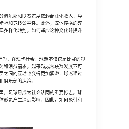
分俱乐部和联赛过度依赖商业化收入，导
精神和竞技公平性。此外，媒体传播的碎
现多样化趋势，如何适应这种变化并提升
迷行为。在现代社会，球迷不仅仅是比赛的观
为和消费需求，越来越成为联赛发展不可
员之间的互动也变得更加紧密，球迷通过
和俱乐部的决策。
国，足球已成为社会认同的重要标志。球
体形象产生深远影响。因此，如何吸引和