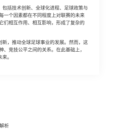
响，包括技术创新、全球化进程、足球政策与
每一个因素都在不同程度上对联赛的未来
它们相互作用、相互影响，形成了复杂的
断创新，推动全球足球事业的发展。然而，这
神、竞技公平之间的关系。在此基础上，
未来。
解析