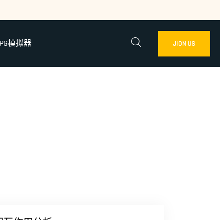
PG模拟器
JION US