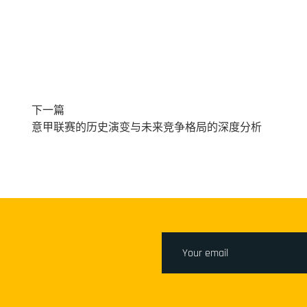
下一篇
意甲联赛的历史演变与未来竞争格局的深度分析