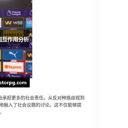
开始承担更多的社会责任。从反对种族歧视到
地融入了社会议题的讨论。这不仅能够提
。