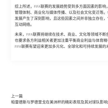
综上所述，FIFA联赛的发展趋势受到多方面因素的影
管理体制、商业化与媒体传播、以及社会文化变迁等。
发展产生了深刻影响，且这些因素之间并非独立存在，
互动网络。
未来，FIFA联赛将继续在技术、商业、文化等领域不
也要求各方利益相关者更加注重平衡商业利益与体育精
FIFA联赛有望迎来更加多元化、全球化和可持续发展的
上一篇
帕雷德斯与罗德里戈在美洲杯的精彩表现及其对球队影响