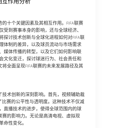
相互作用分析
势的十个关键因素及其相互作用。FIFA联赛
仅受到赛事本身的影响，还与全球经济、
探讨技术创新与全球化进程如何对FIFA联
理体制的差异，以及球员流动与市场需求
、媒体传播的转型，以及它们如何影响联
会文化变迁，探讨球迷行为、社会责任和
文将全面呈现FIFA联赛的未来发展路径及其
到了技术创新的深刻影响。首先，视频辅助裁
升了比赛的公平性与透明度。这种技术不仅减
，直播技术的进步，使得全球范围内的球
A联赛的影响力。无论是高清电视、虚拟现
革命性变化。