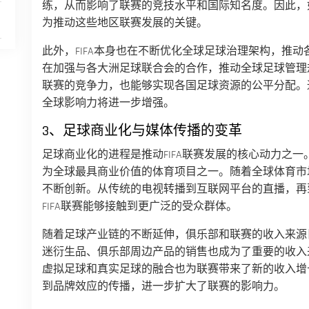
练，从而影响了联赛的竞技水平和国际知名度。因此，
为推动这些地区联赛发展的关键。
此外，FIFA本身也在不断优化全球足球治理架构，推动
在加强与各大洲足球联合会的合作，推动全球足球管理
联赛的竞争力，也能够实现各国足球资源的公平分配。通
全球影响力将进一步增强。
3、足球商业化与媒体传播的变革
足球商业化的进程是推动FIFA联赛发展的核心动力之
为全球最具商业价值的体育项目之一。随着全球体育市场
不断创新。从传统的电视转播到互联网平台的直播，再
FIFA联赛能够接触到更广泛的受众群体。
随着足球产业链的不断延伸，俱乐部和联赛的收入来源
迷衍生品、俱乐部周边产品的销售也成为了重要的收入
虚拟足球和真实足球的融合也为联赛带来了新的收入增长
到品牌效应的传播，进一步扩大了联赛的影响力。