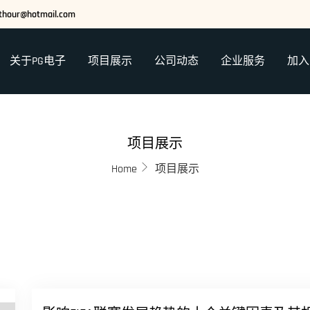
hthour@hotmail.com
关于PG电子
项目展示
公司动态
企业服务
加入
项目展示
Home
项目展示