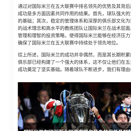
通过对国际米兰在五大联赛中排名领先的优势及其背后
成功是多方面因素共同作用的结果。首先，球队强大的
的基础；其次，稳定的管理体系和深厚的俱乐部文化为
的战术理念和高水平的教练团队让国际米兰在战术层面
管理和理智的投资策略，使得国际米兰能够在经济压力
确保了国际米兰在五大联赛中持续处于领先地位。
综上所述，国际米兰的成功并非偶然，而是其长期积累
俱乐部已经构建了一个强大的体系，这不仅让他们在五
成功奠定了坚实基础。随着球队不断进步，我们有理由