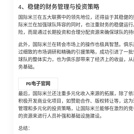
4、稳健的财务管理与投资策略
国际米兰在五大联赛中的领先地位，还得益于其稳健的
际米兰在加强球队阵容的同时，也注重财务的稳健运行
险，而是通过长期投资和合理分配资源来确保球队的持
此外，国际米兰在转会市场上的操作也极具智慧。俱乐
过细致的市场调研和精确的引援策略，成功引进了一批
球队的整体实力，也为俱乐部带来了经济上的收益，从
务基础。
PG电子官网
最后，国际米兰还注重多元化收入来源的拓展，除了依
积极开发商业化项目，如赞助合作、版权转让等，这为
管理和多元化的投资策略，让国际米兰能够在激烈的竞
的资源来进行人员补强和基础设施建设。
总结：