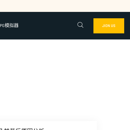
PG模拟器
JION US