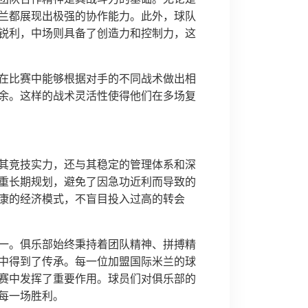
兰都展现出极强的协作能力。此外，球队
锐利，中场则具备了创造力和控制力，这
在比赛中能够根据对手的不同战术做出相
余。这样的战术灵活性使得他们在多场复
其竞技实力，还与其稳定的管理体系和深
重长期规划，避免了因急功近利而导致的
康的经济模式，不盲目投入过高的转会
一。俱乐部始终秉持着团队精神、拼搏精
中得到了传承。每一位加盟国际米兰的球
赛中发挥了重要作用。球员们对俱乐部的
每一场胜利。