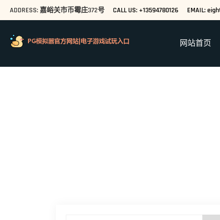
ADDRESS: 嘉峪关市币霉庄372号
CALL US: +13594780126
EMAIL: eig
网站首页