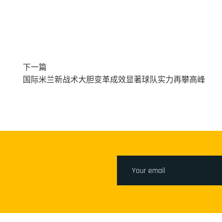
下一篇
国际米兰新战术大胆变革成效显著球队实力再攀高峰