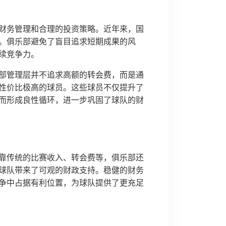
财务管理和合理的投资策略。近年来，国
。俱乐部避免了盲目追求短期成果的风
续竞争力。
部管理层并不追求高额的转会费，而是通
性价比极高的球员。这些球员不仅提升了
而形成良性循环，进一步巩固了球队的财
靠传统的比赛收入、转会费等，俱乐部还
球队带来了可观的财政支持。稳健的财务
争中占据有利位置，为球队提供了更充足