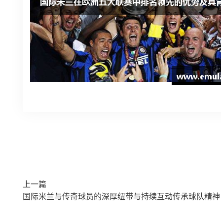
上一篇
国际米兰与传奇球员的深厚纽带与持续互动传承球队精神