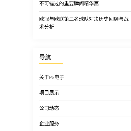
不可错过的重要瞬间精华篇
欧冠与欧联第三名球队对决历史回顾与战
术分析
导航
关于PG电子
项目展示
公司动态
企业服务