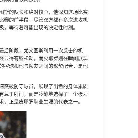
图斯的队长和绝对核心，他深知这场比赛
比赛的前半段，尽管双方都有多次进攻机
吸，等待着可能出现的决定性时刻。
最后阶段，尤文图斯利用一次反击的机
经显得有些松动，而皮耶罗则在瞬间展现
的控球和他与队友之间的默契配合，是他
速突破防守球员，展现了出色的身体素质
有急于射门，而是冷静地选择了一个极为
术，正是皮耶罗职业生涯的代表之一。