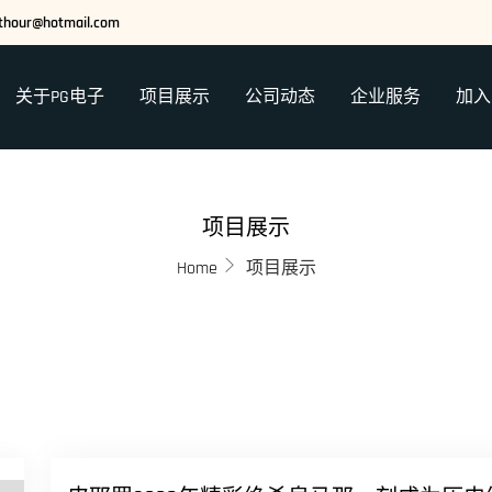
hthour@hotmail.com
关于PG电子
项目展示
公司动态
企业服务
加入
项目展示
Home
项目展示