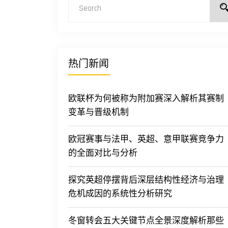
热门新闻
欧联杯为何被称为附加赛深入解析其赛制
变革与晋级机制
欧冠赛事与法甲、英超、意甲联赛竞争力
的全面对比与分析
探究英超停摆背后深层结构性经济与治理
危机成因的系统性分析研究
冬窗转会五大关键节点全景深度解析那些