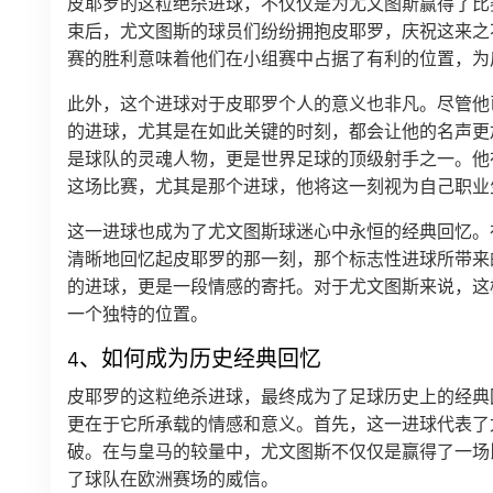
皮耶罗的这粒绝杀进球，不仅仅是为尤文图斯赢得了比
束后，尤文图斯的球员们纷纷拥抱皮耶罗，庆祝这来之
赛的胜利意味着他们在小组赛中占据了有利的位置，为
此外，这个进球对于皮耶罗个人的意义也非凡。尽管他
的进球，尤其是在如此关键的时刻，都会让他的名声更
是球队的灵魂人物，更是世界足球的顶级射手之一。他
这场比赛，尤其是那个进球，他将这一刻视为自己职业
这一进球也成为了尤文图斯球迷心中永恒的经典回忆。
清晰地回忆起皮耶罗的那一刻，那个标志性进球所带来
的进球，更是一段情感的寄托。对于尤文图斯来说，这
一个独特的位置。
4、如何成为历史经典回忆
皮耶罗的这粒绝杀进球，最终成为了足球历史上的经典
更在于它所承载的情感和意义。首先，这一进球代表了
破。在与皇马的较量中，尤文图斯不仅仅是赢得了一场
了球队在欧洲赛场的威信。