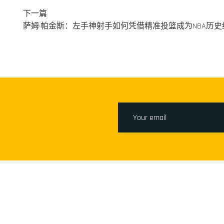
下一篇
萨姆·帕金斯：左手神射手如何凭借精准投篮成为NBA历