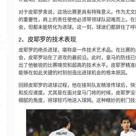
对于皮耶罗来说，这场比赛更具有特殊意义。作为尤文
的重要性，肩上的责任使他必须带领球队迎难而上。在
会，但都未能转化为进球。这一刻，球迷们都屏住了呼
2、皮耶罗的技术表现
皮耶罗的绝杀进球，堪称是一件技术艺术品。在比赛的
会，皮耶罗站在了进攻的最前沿。此时，皇马的防线已
出了他敏锐的比赛嗅觉和超高的技术水平。皮耶罗精准
能够在如此关键的时刻创造出进球机会的根本原因。
回顾皮耶罗的进球过程，他在接到队友精准传球后，快
和反应速度。尤其是在面对皇马门将的时候，皮耶罗没
细腻的角度，将球轻巧地送入球网。这种精妙的射门技