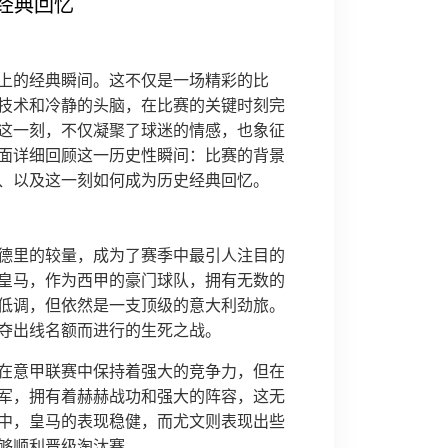
史经典回忆
史上的经典瞬间。这不仅是一场精彩的比
技术和冷静的头脑，在比赛的关键时刻完
这一刻，不仅凝聚了球迷的情感，也象征
面详细回顾这一历史性瞬间：比赛的背景
、以及这一刻如何成为历史经典回忆。
马德里的较量，成为了赛季中最引人注目的
皇马，作为西甲的豪门球队，拥有无数的
低调，但依然是一支顶级的意大利劲旅。
夺出线名额而进行的生死之战。
在意甲联赛中保持着强大的竞争力，但在
军，拥有着赫赫战功和强大的阵容，这无
中，皇马的表现稳健，而尤文则表现出些
够顺利晋级淘汰赛。