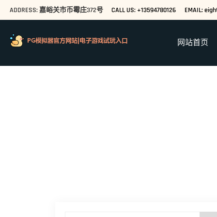
ADDRESS: 嘉峪关市币霉庄372号
CALL US: +13594780126
EMAIL: eig
网站首页