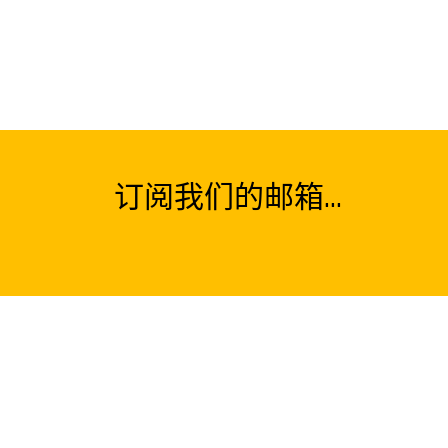
订阅我们的邮箱...