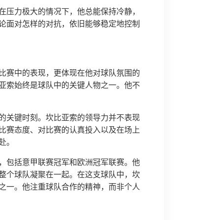
在压力极大的情况下，他总能保持冷静，
论面对怎样的对抗，依旧能够稳定地控制
比赛中的表现，更体现在他对球队氛围的
亚索始终是球队中的关键人物之一。他不
的关键时刻。坎比亚索的领导力并不表现
比赛态度、对比赛的认真投入以及在场上
赴。
，包括意甲联赛冠军和欧洲冠军联赛。他
整个球队凝聚在一起。在这支球队中，坎
之一。他注重球队合作的精神，而非个人