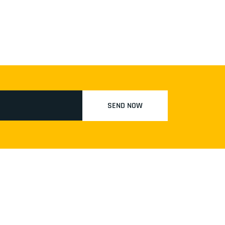
SEND NOW