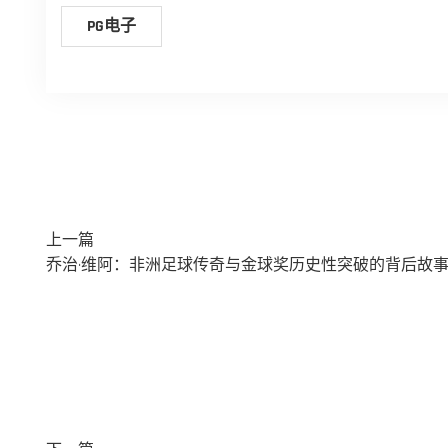
PG电子
上一篇
乔治·维阿：非洲足球传奇与金球奖历史性突破的背后故