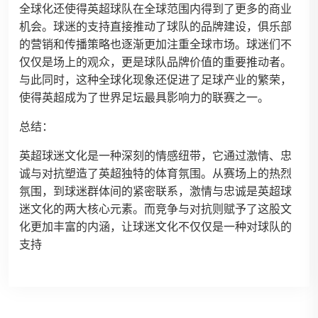
全球化还使得英超球队在全球范围内得到了更多的商业
机会。球迷的支持直接推动了球队的品牌建设，俱乐部
的营销和传播策略也逐渐更加注重全球市场。球迷们不
仅仅是场上的观众，更是球队品牌价值的重要推动者。
与此同时，这种全球化现象还促进了足球产业的繁荣，
使得英超成为了世界足坛最具影响力的联赛之一。
总结：
英超球迷文化是一种深刻的情感纽带，它通过激情、忠
诚与对抗塑造了英超独特的体育氛围。从赛场上的热烈
氛围，到球迷群体间的紧密联系，激情与忠诚是英超球
迷文化的两大核心元素。而竞争与对抗则赋予了这股文
化更加丰富的内涵，让球迷文化不仅仅是一种对球队的
支持