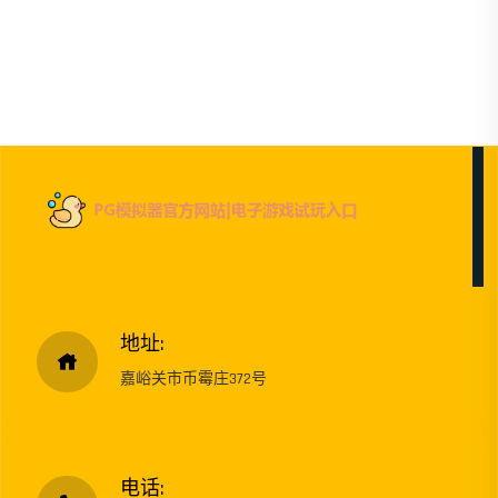
地址:
嘉峪关市币霉庄372号
电话: