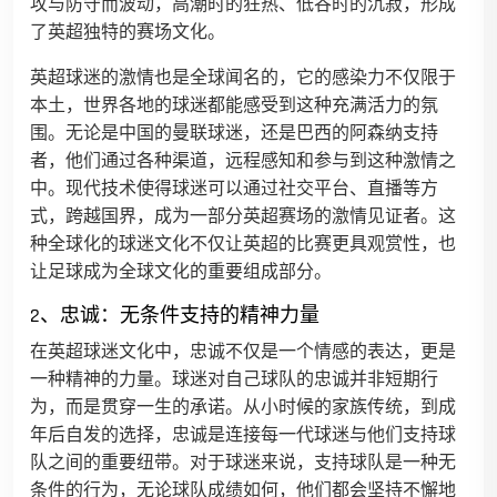
攻与防守而波动，高潮时的狂热、低谷时的沉寂，形成
了英超独特的赛场文化。
英超球迷的激情也是全球闻名的，它的感染力不仅限于
本土，世界各地的球迷都能感受到这种充满活力的氛
围。无论是中国的曼联球迷，还是巴西的阿森纳支持
者，他们通过各种渠道，远程感知和参与到这种激情之
中。现代技术使得球迷可以通过社交平台、直播等方
式，跨越国界，成为一部分英超赛场的激情见证者。这
种全球化的球迷文化不仅让英超的比赛更具观赏性，也
让足球成为全球文化的重要组成部分。
2、忠诚：无条件支持的精神力量
在英超球迷文化中，忠诚不仅是一个情感的表达，更是
一种精神的力量。球迷对自己球队的忠诚并非短期行
为，而是贯穿一生的承诺。从小时候的家族传统，到成
年后自发的选择，忠诚是连接每一代球迷与他们支持球
队之间的重要纽带。对于球迷来说，支持球队是一种无
条件的行为，无论球队成绩如何，他们都会坚持不懈地