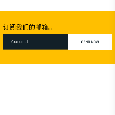
订阅我们的邮箱...
SEND NOW