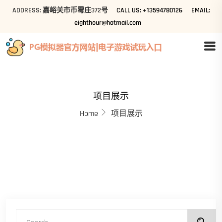
ADDRESS: 嘉峪关市币霉庄372号
CALL US: +13594780126
EMAIL:
eighthour@hotmail.com
项目展示
Home
项目展示