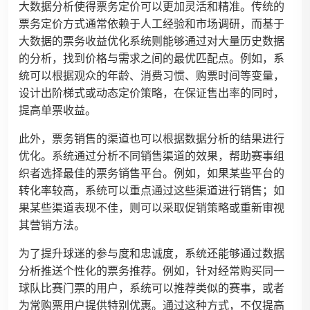
大数据分析使得票务定价可以更加灵活和精准。传统的
票务定价方式通常依赖于人工经验和市场调研，而基于
大数据的票务收益优化系统则能够通过对大量历史数据
的分析，找到价格与需求之间的最优匹配点。例如，系
统可以根据观众的年龄、消费习惯、购票时间等变量，
设计出阶梯式或动态定价策略，在保证售出率的同时，
提高单票收益。
此外，票务销售的渠道也可以根据数据分析的结果进行
优化。系统通过分析不同销售渠道的效果，帮助赛事组
织者选择最佳的票务销售平台。例如，如果某些平台的
转化率较高，系统可以重点通过这些渠道进行销售；如
果某些渠道表现不佳，则可以采取促销策略或重新审视
其营销方法。
为了提升球迷的参与度和忠诚度，系统还能够通过数据
分析推送个性化的票务推荐。例如，针对经常购买同一
球队比赛门票的用户，系统可以推荐类似的赛事，或者
为常购票用户提供特别优惠。通过这种方式，不仅提高