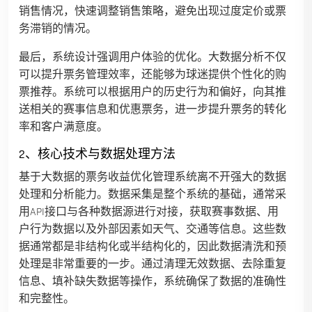
销售情况，快速调整销售策略，避免出现过度定价或票
务滞销的情况。
最后，系统设计强调用户体验的优化。大数据分析不仅
可以提升票务管理效率，还能够为球迷提供个性化的购
票推荐。系统可以根据用户的历史行为和偏好，向其推
送相关的赛事信息和优惠票务，进一步提升票务的转化
率和客户满意度。
2、核心技术与数据处理方法
基于大数据的票务收益优化管理系统离不开强大的数据
处理和分析能力。数据采集是整个系统的基础，通常采
用API接口与各种数据源进行对接，获取赛事数据、用
户行为数据以及外部因素如天气、交通等信息。这些数
据通常都是非结构化或半结构化的，因此数据清洗和预
处理是非常重要的一步。通过清理无效数据、去除重复
信息、填补缺失数据等操作，系统确保了数据的准确性
和完整性。