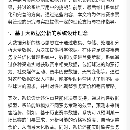
文将结合实际案例和数据分析，展示该系统的实施效
果，并讨论系统应用中的挑战与前景，最后给出系统优
化和完善的方向。通过这些内容，本文将为体育赛事票
务管理的研究与实践提供一定的理论支持与操作指导。
1、基于大数据分析的系统设计理念
大数据分析的核心思想在于通过收集、存储、处理和分
析大量数据，为决策提供科学依据。在体育足球赛事票
务收益优化管理系统中，数据收集是首要步骤。系统通
过多种渠道实时获取赛事相关数据，包括球迷的购票行
为、社交媒体互动、赛事历史数据、天气变化等。通过
对这些数据的深入挖掘，能够帮助运营团队了解不同类
型球迷的需求，并针对性地调整票务定价和销售策略。
其次，系统设计还注重智能化决策支持。通过构建数据
模型，系统能够模拟不同票务策略的效果，预测未来销
售趋势。例如，基于历史赛事数据，系统可以预测某一
场比赛的门票需求，分析可能的价格敏感度，自动调整
票价，从而最大化收益。同时，系统还能实时监控票务