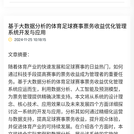
基于大数据分析的体育足球赛事票务收益优化管理
系统开发与应用
2024-11-25 10:18:15
文章摘要：
随着体育产业的快速发展和足球赛事的日益热门，如何
通过科技手段提高赛事的票务收益成为管理者的重要任
务。基于大数据分析的体育足球赛事票务收益优化管理
系统应运而生，利用数据分析、人工智能及预测模型，
为票务管理提供精确决策支持。本文将从系统的设计理
念、核心技术、应用效果以及未来发展四个方面详细探
讨这一系统的开发与应用，分析其如何通过精细化运营
与数据支持，提高足球赛事票务收益，提升观众体验，
并促进体育产业的可持续发展。在介绍各个方面时，本