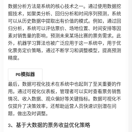
数据分析方法是系统的核心技术之一。通过使用数据挖
掘技术，如聚类分析、回归分析和时间序列预测，系统
可以从历史数据中提取出有价值的模式。例如，通过回
归分析，系统可以评估票价、场地位置、时间安排等因
素对销售量的影响，预测未来某场比赛的票务需求。此
外，机器学习算法也被广泛应用于这一系统中，用于优
化票务定价策略，通过不断学习和调整模型，提高预测
精度。
PG模拟器
最后，数据可视化技术在系统中也起到了至关重要的作
用。通过可视化仪表板，管理者可以实时查看票务销售
情况、收入数据、观众偏好等关键指标。数据可视化不
仅提升了决策效率，还帮助运营人员快速识别潜在问
题，做出及时调整。
3、基于大数据的票务收益优化策略