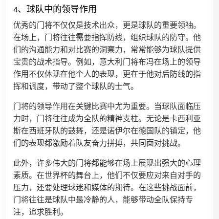
4、球队中的领导作用
优秀的门将不仅仅是技术出众，更是球队的重要领袖。
在场上，门将往往需要指挥防线，组织球队的防守。他
们的沟通能力和对比赛的洞察力，常常能够为球队提供
宝贵的战术指导。例如，意大利门将布冯在场上的领导
作用不仅体现在他个人的表现，更在于他对后防线的指
挥和调度，带动了整个球队的士气。
门将的领导作用在关键比赛中尤为重要。当球队面临压
力时，门将往往成为全队的精神支柱。无论是卡西利亚
斯在西班牙队的鼓舞，还是诺伊尔在德国队的镇定，他
们的表现都激励着队友奋力拼搏，共同面对挑战。
此外，许多伟大的门将都能够在场上展现出强大的心理
素质。在世界杯的舞台上，他们不仅要应对来自对手的
压力，还要处理球迷和媒体的期待。在这些挑战面前，
门将往往是球队中最冷静的人，能够带动全队保持专
注，追求胜利。