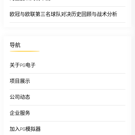
欧冠与欧联第三名球队对决历史回顾与战术分析
导航
关于PG电子
项目展示
公司动态
企业服务
加入PG模拟器