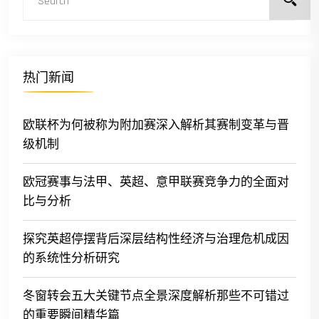
热门新闻
欧联杯为何被称为附加赛深入解析其赛制变革与晋
级机制
欧冠赛事与法甲、英超、意甲联赛竞争力的全面对
比与分析
探究英超停摆背后深层结构性经济与治理危机成因
的系统性分析研究
冬窗转会五大关键节点全景深度解析那些不可错过
的重要瞬间精华篇