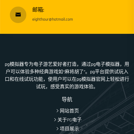
邮箱:
eighthour@hotmail.com
pg模拟器专为电子游艺爱好者打造，通过pg电子模拟器，用
户可以体验多种经典游戏如“麻将胡了”。pg平台提供试玩入
口和在线试玩功能，使用户可以在pg模拟器官网上轻松进行
试玩，感受真实的游戏体验。
导航
网站首页
关于PG电子
项目展示