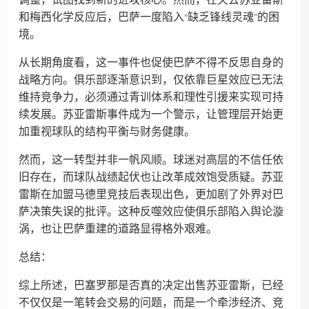
调整，试图找到新的进攻核心。然而，在失去苏亚雷斯
和梅西化学反应后，巴萨一度陷入“缺乏锋线灵魂”的困
境。
从长期角度看，这一事件也促使巴萨不得不反思自身的
战略方向。俱乐部逐渐意识到，仅依靠巨星效应已无法
维持竞争力，必须通过青训体系和理性引援来实现可持
续发展。苏亚雷斯事件成为一个警示，让管理层开始更
加重视球队的结构平衡与财务健康。
然而，这一转型并非一帆风顺。球迷对高层的不信任依
旧存在，而球队战绩起伏也让改革成效饱受质疑。苏亚
雷斯在加盟马德里竞技后表现出色，更加剧了外界对巴
萨决策失误的批评。这种反噬效应使俱乐部陷入舆论漩
涡，也让巴萨重建的道路显得格外艰难。
总结：
综上所述，巴塞罗那是否真的决定出售苏亚雷斯，已经
不仅仅是一笔转会交易的问题，而是一个牵涉经济、竞