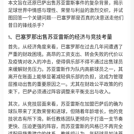
本文旨在还原巴萨出售苏亚雷斯事件的复杂背景，揭示
足球世界中情感与理性、荣誉与利益的激烈交织，并试
图回答一个关键问题——巴塞罗那是否真的决意送走他们
昔日的锋线杀手？
1、巴塞罗那出售苏亚雷斯的经济与竞技考量
首先，从经济角度来看，巴塞罗那在过去几年间遭遇了
严重的财政困境。高昂的工资支出、转会失败的代价以
及疫情对收入的冲击，使得俱乐部不得不通过出售球员
来缓解财务压力。苏亚雷斯作为队内高薪球员之一，其
离开在账面上能够显著减轻俱乐部的负担，这成为管理
层推动出售的重要原因之一。尤其在财政公平政策的约
束下，巴萨必须通过阵容调整来平衡支出与收入。
其次，从竞技层面来看，苏亚雷斯在加盟巴萨后的确为
球队带来了无数荣誉和进球，但随着年龄增长，他的竞
技状态有所下滑。新任教练团队更倾向于打造一支节奏
更快、压迫更强的阵容，而苏亚雷斯的风格已不再完全