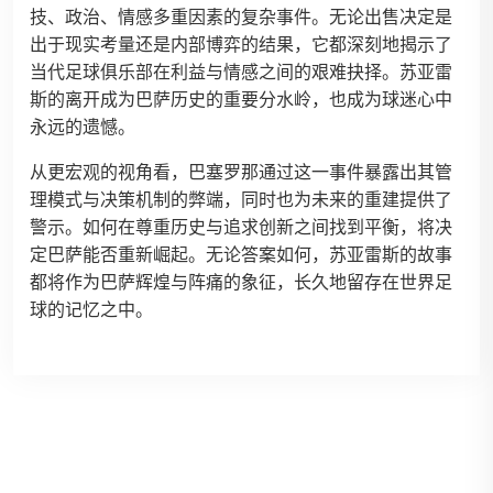
技、政治、情感多重因素的复杂事件。无论出售决定是
出于现实考量还是内部博弈的结果，它都深刻地揭示了
当代足球俱乐部在利益与情感之间的艰难抉择。苏亚雷
斯的离开成为巴萨历史的重要分水岭，也成为球迷心中
永远的遗憾。
从更宏观的视角看，巴塞罗那通过这一事件暴露出其管
理模式与决策机制的弊端，同时也为未来的重建提供了
警示。如何在尊重历史与追求创新之间找到平衡，将决
定巴萨能否重新崛起。无论答案如何，苏亚雷斯的故事
都将作为巴萨辉煌与阵痛的象征，长久地留存在世界足
球的记忆之中。