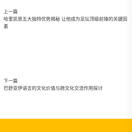
上一篇
哈里凯恩五大独特优势揭秘 让他成为足坛顶级前锋的关键因
素
下一篇
巴舒亚伊语言的文化价值与跨文化交流作用探讨