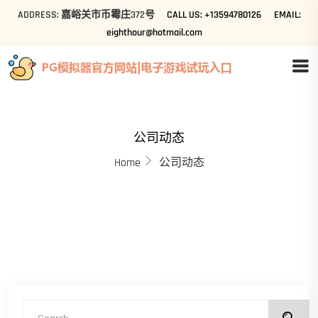
ADDRESS: 嘉峪关市币霉庄372号
CALL US: +13594780126
EMAIL:
eighthour@hotmail.com
公司动态
Home
公司动态