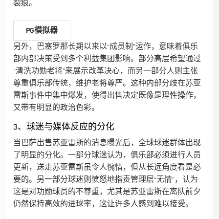
裂痕。
PG模拟器
另外，巴塞罗那长期以来以“成员制”运作，意味着俱乐
部内部决策受到多个利益集团影响。部分高层希望通过
“清洗功勋老将”来展示改革决心，而另一部分人则主张
尊重俱乐部传统，维护老将尊严。这种内部分歧在苏亚
雷斯事件中集中爆发，使得出售决定既像是理性操作，
又带有明显的政治色彩。
3、球迷与媒体反应的分化
当巴萨出售苏亚雷斯的消息曝光后，全球球迷群体出现
了明显的分化。一部分球迷认为，俱乐部必须进行人员
更新，送走苏亚雷斯虽令人惋惜，但从长远角度看是必
要的。另一部分球迷则愤怒地指责管理层“无情”，认为
这是对功勋球员的不尊重，尤其是苏亚雷斯在离队前夕
仍然保持高效的进球率，这让许多人感到难以接受。