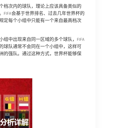
个档次内的球队，理论上应该具备类似的
FIFA会基于世界排名、过去几年世界杯的
规定每个小组中只能有一个来自最高档次
组中出现来自同一区域的多个球队，FIFA
的球队通常不会同在一个小组中，这样可
洲的强队。通过这种方式，世界杯能够保