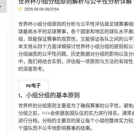
世界杯小组分组原则解析与公平性分析详解
2025-09-04 09:21:54
世界杯小组分组原则的分析与公平性评估是足球赛事组
球最高水平的足球赛事，各个国家和地区的球队水平差
组，既能保证赛事的观赏性，又能保证各队之间的公平
本文将从四个方面详细探讨世界杯小组分组的原则和公
分组抽签的公平性问题、历史数据对分组的影响以及分
中，我们将结合实例，评估每一项原则与方法的有效性
的深度思考。
PG电子
1、小组分组的基本原则
世界杯的分组原则主要是为了确保赛事的公平性，避免
分组之前，FIFA会依据各国队伍的实力进行排名，通常
进行分档。分档的主要目的是让每个小组的整体实力较
个强队而不公平地影响赛事的结果。