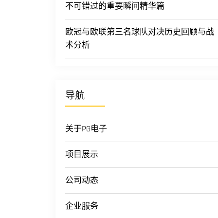
不可错过的重要瞬间精华篇
欧冠与欧联第三名球队对决历史回顾与战
术分析
导航
关于PG电子
项目展示
公司动态
企业服务