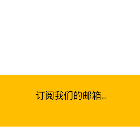
订阅我们的邮箱...