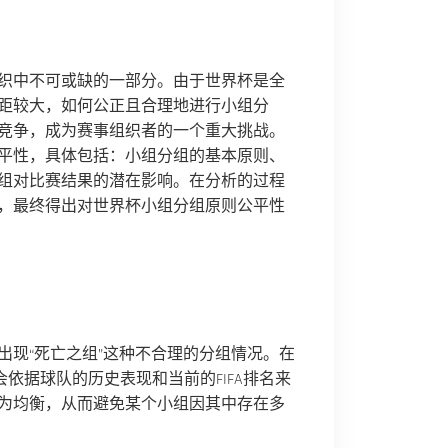
织中不可或缺的一部分。由于世界杯是全
距较大，如何公正且合理地进行小组分
竞争，成为赛事组织者的一个重大挑战。
平性，具体包括：小组分组的基本原则、
组对比赛结果的潜在影响。在分析的过程
，最终得出对世界杯小组分组原则公平性
出现“死亡之组”这种不合理的分组情况。在
会依据球队的历史表现和当前的FIFA排名来
为均衡，从而避免某个小组因其中存在多