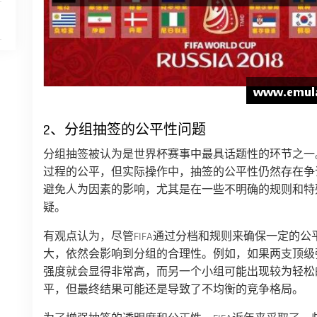
2、分组抽签的公平性问题
分组抽签被认为是世界杯赛事中最具话题性的环节之一。
过程的公平，但实际操作中，抽签的公平性仍然存在争
避免人为因素的影响，尤其是在一些不明确的规则和特
疑。
有观点认为，尽管FIFA通过分档和规则来确保一定的
大，依然会影响到分组的合理性。例如，如果两支顶级
强度就会显得非常高，而另一个小组可能出现较为轻松
平，但最终结果可能还是导致了不均衡的竞争格局。