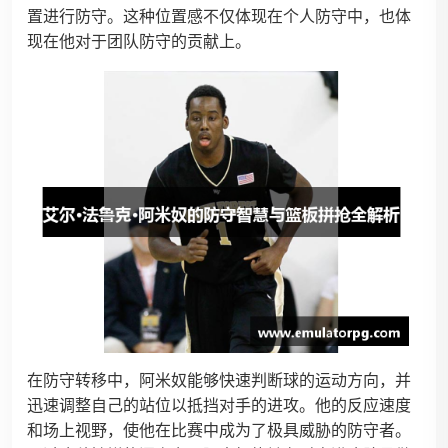
置进行防守。这种位置感不仅体现在个人防守中，也体
现在他对于团队防守的贡献上。
在防守转移中，阿米奴能够快速判断球的运动方向，并
迅速调整自己的站位以抵挡对手的进攻。他的反应速度
和场上视野，使他在比赛中成为了极具威胁的防守者。