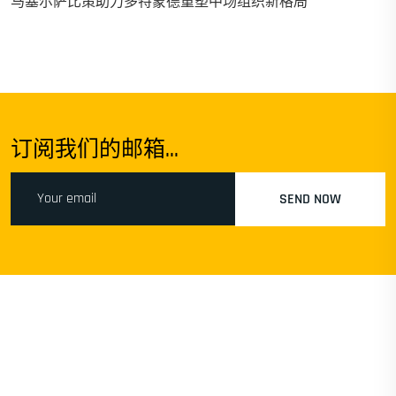
马塞尔萨比策助力多特蒙德重塑中场组织新格局
订阅我们的邮箱...
SEND NOW