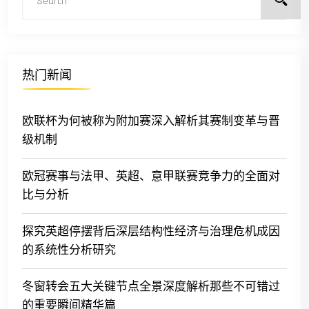
热门新闻
欧联杯为何被称为附加赛深入解析其赛制变革与晋
级机制
欧冠赛事与法甲、英超、意甲联赛竞争力的全面对
比与分析
探究英超停摆背后深层结构性经济与治理危机成因
的系统性分析研究
冬窗转会五大关键节点全景深度解析那些不可错过
的重要瞬间精华篇