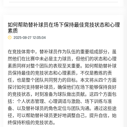
如何帮助替补球员在场下保持最佳竞技状态和心理
素质
2025-08-27 12:05:04
在竞技体育中，替补球员作为队伍的重要组成部分，虽
然他们在比赛中未必是主力球员，但他们的状态和心理
素质同样对整个团队的表现至关重要。如何帮助替补球
员保持最佳的竞技状态和心理素质，不仅是教练的责
任，也是整个团队共同努力的目标。本文将从四个方面
探讨如何支持替补球员，确保他们在场下能够保持良好
的竞技状态，时刻准备为球队做出贡献。这四个方面包
括：个人状态管理、心理调适与激励、场下训练与准
备、以及替补球员的角色定位与团队沟通。通过这些途
径，可以帮助替补球员更好地调整自己，提升自信，始
终保持积极的竞技状态。