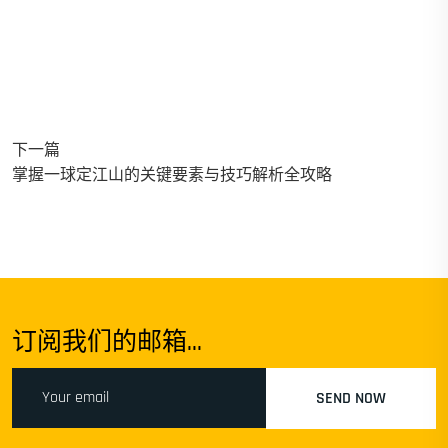
下一篇
掌握一球定江山的关键要素与技巧解析全攻略
订阅我们的邮箱...
SEND NOW