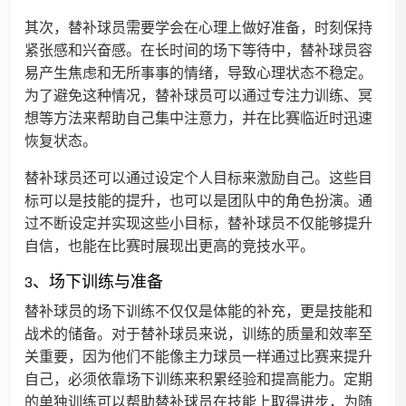
其次，替补球员需要学会在心理上做好准备，时刻保持
紧张感和兴奋感。在长时间的场下等待中，替补球员容
易产生焦虑和无所事事的情绪，导致心理状态不稳定。
为了避免这种情况，替补球员可以通过专注力训练、冥
想等方法来帮助自己集中注意力，并在比赛临近时迅速
恢复状态。
替补球员还可以通过设定个人目标来激励自己。这些目
标可以是技能的提升，也可以是团队中的角色扮演。通
过不断设定并实现这些小目标，替补球员不仅能够提升
自信，也能在比赛时展现出更高的竞技水平。
3、场下训练与准备
替补球员的场下训练不仅仅是体能的补充，更是技能和
战术的储备。对于替补球员来说，训练的质量和效率至
关重要，因为他们不能像主力球员一样通过比赛来提升
自己，必须依靠场下训练来积累经验和提高能力。定期
的单独训练可以帮助替补球员在技能上取得进步，为随