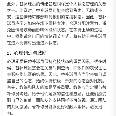
此外，替补球员的情绪管理同样是个人状态管理的关键
之一。比赛时，替补球员可能会感到焦虑、无聊或不
安，这些情绪可能影响到他们的竞技状态。因此，替补
球员应学习如何在场下保持专注，合理分配注意力，避
免因情绪波动而影响体能和状态。在等待上场的过程
中，找到适合自己的情绪调节方式，将有助于替补球员
在进入比赛时迅速进入状态。
2、心理调适与激励
心理素质是替补球员保持竞技状态的重要因素。很多时
候，替补球员需要在关键时刻登场，而他们的表现往往
会影响到比赛的结果。因此，替补球员应当学会如何调
整自己的心态，始终保持积极、乐观的心态面对比赛。
首先，教练和队友的激励至关重要。教练应当定期与替
补球员沟通，给予他们足够的信任和鼓励，让他们感受
到自己的价值。而队友的支持同样不可忽视，通过团队
的共同激励，替补球员能够更好地融入集体，激发潜
力。