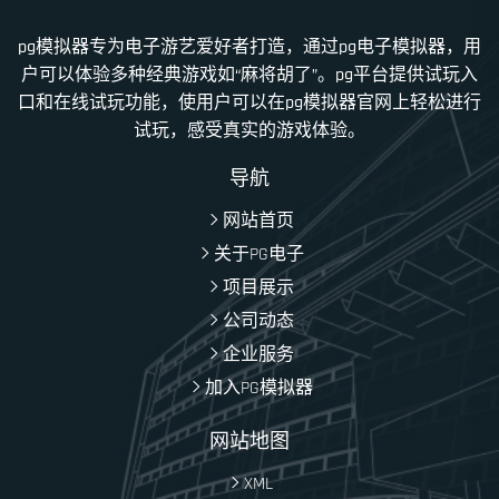
pg模拟器专为电子游艺爱好者打造，通过pg电子模拟器，用
户可以体验多种经典游戏如“麻将胡了”。pg平台提供试玩入
口和在线试玩功能，使用户可以在pg模拟器官网上轻松进行
试玩，感受真实的游戏体验。
导航
网站首页
关于PG电子
项目展示
公司动态
企业服务
加入PG模拟器
网站地图
XML