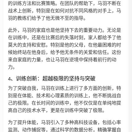
的训练方法和比赛策略。在团队的帮助下，马羽不断在
战术上创新，特别是在如何对抗不同风格的对手上，马
羽的教练们给予了他无微不至的指导。
此外，马羽的家庭也是他坚持下去的重要动力。无论是
在训练中，还是在比赛后的失落时刻，家人都给予了他
莫大的支持和安慰。特别是他的父母，在他最困难的时
候始终站在他身后，给予他无条件的关爱和信任。这份
来自家庭的力量，也让马羽在逆境中保持着前行的动
力。
4、训练创新：超越极限的坚持与突破
为了突破自我，马羽在训练上进行了多方面的创新，特
别是在体能、技术和心理素质的训练上，他不断挑战自
己的极限。在长时间的训练中，他不仅仅是在单纯地提
高自己的技术水平，更是在训练中突破了极限。
为了提升体能，马羽引入了多种高科技设备，包括心率
监测、动作捕捉等，通过科学的数据分析，精确掌握自