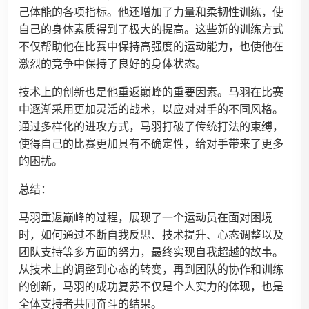
己体能的各项指标。他还增加了力量和柔韧性训练，使
自己的身体素质得到了极大的提高。这些新的训练方式
不仅帮助他在比赛中保持高强度的运动能力，也使他在
激烈的竞争中保持了良好的身体状态。
技术上的创新也是他重返巅峰的重要因素。马羽在比赛
中逐渐采用更加灵活的战术，以应对对手的不同风格。
通过多样化的进攻方式，马羽打破了传统打法的束缚，
使得自己的比赛更加具有不确定性，给对手带来了更多
的困扰。
总结：
马羽重返巅峰的过程，展现了一个运动员在面对困境
时，如何通过不断自我反思、技术提升、心态调整以及
团队支持等多方面的努力，最终实现自我超越的故事。
从技术上的调整到心态的转变，再到团队的协作和训练
的创新，马羽的成功复苏不仅是个人实力的体现，也是
全体支持者共同奋斗的结果。