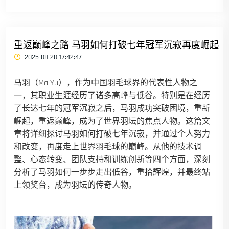
重返巅峰之路 马羽如何打破七年冠军沉寂再度崛起
2025-08-20 17:42:47
马羽（Ma Yu），作为中国羽毛球界的代表性人物之
一，其职业生涯经历了诸多高峰与低谷。特别是在经历
了长达七年的冠军沉寂之后，马羽成功突破困境，重新
崛起，重返巅峰，成为了世界羽坛的焦点人物。这篇文
章将详细探讨马羽如何打破七年沉寂，并通过个人努力
和改变，再度走上世界羽毛球的巅峰。从他的技术调
整、心态转变、团队支持和训练创新等四个方面，深刻
分析了马羽如何一步步走出低谷，重拾辉煌，并最终站
上领奖台，成为羽坛的传奇人物。