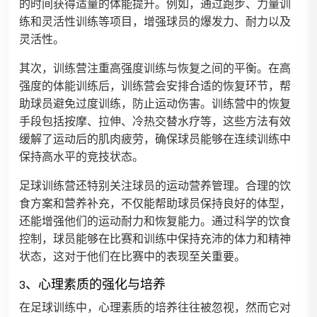
的时间获得适量的体能提升。例如，通过跑步、力量训
练和灵活性训练等项目，增强球员的爆发力、耐力以及
灵活性。
其次，训练营注重高强度训练与恢复之间的平衡。在高
强度的体能训练后，训练营会安排合适的恢复环节，帮
助球员避免过度训练，防止运动伤害。训练营中的恢复
手段包括按摩、拉伸、冷热交替水疗等，这些方法有效
缓解了运动后的肌肉疲劳，确保球员能够在连续训练中
保持高水平的竞技状态。
足球训练营还特别关注球员的运动营养管理。合理的饮
食方案和营养补充，不仅能帮助球员保持良好的体型，
还能增强他们的运动耐力和恢复能力。通过科学的饮食
控制，球员能够在比赛和训练中保持充沛的体力和精神
状态，这对于他们在比赛中的表现至关重要。
3、心理素质的强化与培养
在足球训练中，心理素质的培养往往被忽视，然而它对