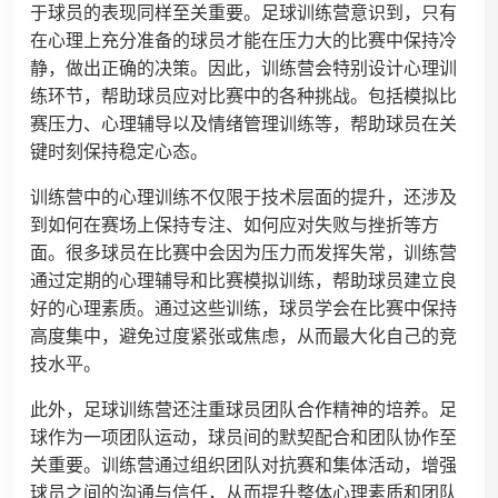
于球员的表现同样至关重要。足球训练营意识到，只有
在心理上充分准备的球员才能在压力大的比赛中保持冷
静，做出正确的决策。因此，训练营会特别设计心理训
练环节，帮助球员应对比赛中的各种挑战。包括模拟比
赛压力、心理辅导以及情绪管理训练等，帮助球员在关
键时刻保持稳定心态。
训练营中的心理训练不仅限于技术层面的提升，还涉及
到如何在赛场上保持专注、如何应对失败与挫折等方
面。很多球员在比赛中会因为压力而发挥失常，训练营
通过定期的心理辅导和比赛模拟训练，帮助球员建立良
好的心理素质。通过这些训练，球员学会在比赛中保持
高度集中，避免过度紧张或焦虑，从而最大化自己的竞
技水平。
此外，足球训练营还注重球员团队合作精神的培养。足
球作为一项团队运动，球员间的默契配合和团队协作至
关重要。训练营通过组织团队对抗赛和集体活动，增强
球员之间的沟通与信任，从而提升整体心理素质和团队