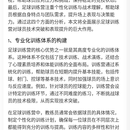
视，帮助球员应对压力和挑战，保持稳定的竞技状态。
最后，足球训练营注重个性化训练与战术理解，帮助球
员根据自身特点与团队需求，提升场上表现与决策能
力。通过这四个方面的分析，本文将全面展示足球训练
营对球员技术突破和表现提升的巨大作用。
1、专业化训练体系的构建
足球训练营的核心优势之一就是其高度专业化的训练体
系。这种体系不仅包括了技术训练、战术演练，还结合
了心理素质培养和体能训练的全面布局。训练营通过系
统化的训练，帮助球员在短期内提升基本技能，包括传
球、射门、控球等基本技术，同时加强球员的场上意识
与反应速度。例如，针对球员的控球能力，训练营会设
计特定的训练环节，通过不同难度的练习，不断挑战球
员的技术极限，从而实现技术突破。
在足球训练营中，教练员通常会依据球员的具体情况，
制定个性化的训练计划，确保每一位球员在不同层次上
都能得到充分的训练与提高。训练内容的多样性和针对