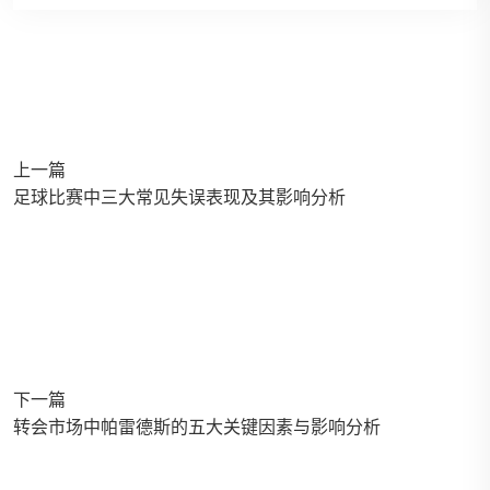
上一篇
足球比赛中三大常见失误表现及其影响分析
下一篇
转会市场中帕雷德斯的五大关键因素与影响分析