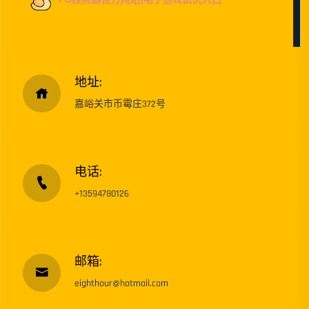
地址:
嘉峪关市币霉庄372号
电话:
+13594780126
邮箱:
eighthour@hotmail.com