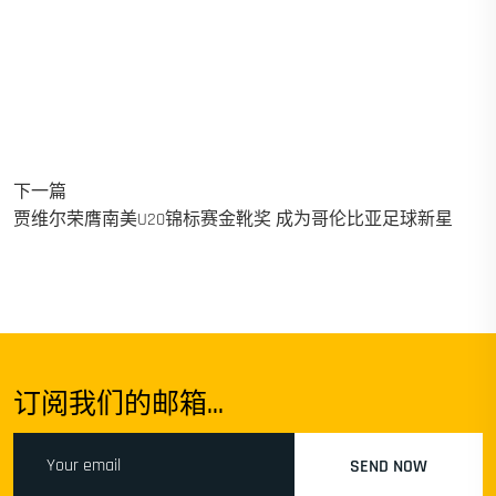
下一篇
贾维尔荣膺南美U20锦标赛金靴奖 成为哥伦比亚足球新星
订阅我们的邮箱...
SEND NOW