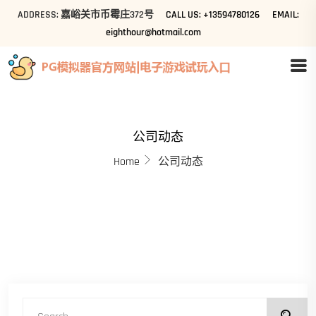
ADDRESS: 嘉峪关市币霉庄372号
CALL US: +13594780126
EMAIL:
eighthour@hotmail.com
公司动态
Home
公司动态