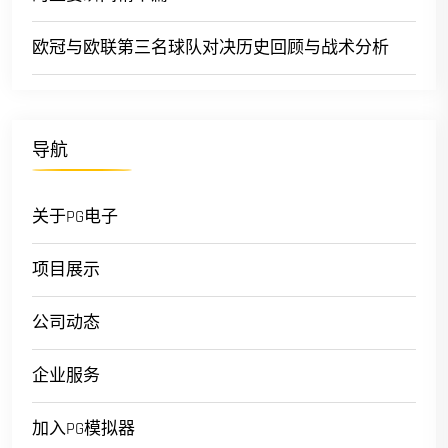
欧冠与欧联第三名球队对决历史回顾与战术分析
导航
关于PG电子
项目展示
公司动态
企业服务
加入PG模拟器