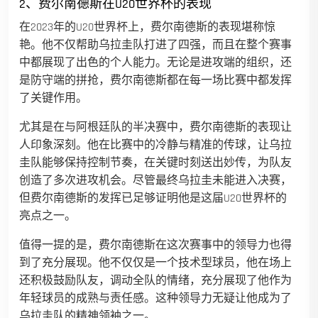
2、费尔南德斯在U20世界杯的表现
在2023年的U20世界杯上，费尔南德斯的表现堪称惊
艳。他不仅帮助乌拉圭队打进了四强，而且在整个赛事
中都展现了出色的个人能力。无论是进攻端的组织，还
是防守端的拼抢，费尔南德斯都在每一场比赛中都发挥
了关键作用。
尤其是在与阿根廷队的半决赛中，费尔南德斯的表现让
人印象深刻。他在比赛中的冷静与精准的传球，让乌拉
圭队能够保持控制节奏，在关键时刻送出妙传，为队友
创造了多次进攻机会。尽管最终乌拉圭未能进入决赛，
但费尔南德斯的发挥已足够证明他是这届U20世界杯的
亮点之一。
值得一提的是，费尔南德斯在这次赛事中的领导力也得
到了充分展现。他不仅仅是一个技术型球员，他在场上
还积极鼓励队友，调动全队的情绪，充分展现了他作为
年轻球员的成熟与责任感。这种领导力无疑让他成为了
乌拉圭队的精神领袖之一。