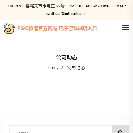
ADDRESS: 嘉峪关市币霉庄372号
CALL US: +13594780126
EMAIL:
eighthour@hotmail.com
公司动态
Home
公司动态