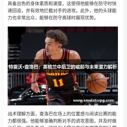
具备出色的身体素质和速度，这使得他能够在防守时快
速回追，并有效地拦截对手的进攻。此外，他的头球能
力也非常出众，能够在防守高球时展现优势。
战术理解方面，查洛巴在场上的位置感与阅读比赛的能
力都很强。他能够准确判断对手的进攻意图，并及时做