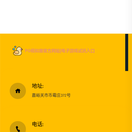
地址:
嘉峪关市币霉庄372号
电话: