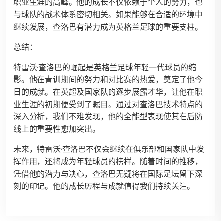
职业生涯的高峰。他的成长不仅依赖于个人的努力，也
与球队的战术体系密切相关。如果能够在合适的环境中
继续发展，查洛巴有潜力成为英格兰足球的重要支柱。
总结：
特雷沃·查洛巴的崛起是英格兰足球年轻一代球员的缩
影。他在青训期间的努力和对比赛的热爱，奠定了他今
日的成就。在英超及国家队的逐步展露才华，让他在职
业生涯的初期便受到了瞩目。通过对查洛巴技术特点的
深入分析，我们不难发现，他的全能型表现使其在后防
线上的重要性愈加突出。
未来，特雷沃·查洛巴不仅会继续在俱乐部和国家队中发
挥作用，还将成为年轻球员的榜样。随着时间的推移，
凭借他的潜力与决心，查洛巴无疑将在国际足坛留下深
刻的印记。他的成长历程与成就值得我们持续关注。