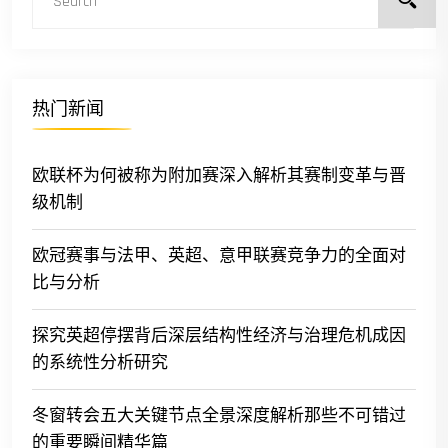
热门新闻
欧联杯为何被称为附加赛深入解析其赛制变革与晋
级机制
欧冠赛事与法甲、英超、意甲联赛竞争力的全面对
比与分析
探究英超停摆背后深层结构性经济与治理危机成因
的系统性分析研究
冬窗转会五大关键节点全景深度解析那些不可错过
的重要瞬间精华篇