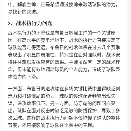
中。解雇主帅，正是希望通过换帅来激活球队的潜力，
寻找新的突破。
2、战术执行力问题
战术执行力的下降也是布鲁日解雇主帅的一个关键原
因。在高水平的竞争环境下，战术的执行力直接决定了
球队能否走得更远。布鲁日的战术体系在过去几个赛季
表现出了明显的局限性，特别是在面对强队时，战术安
排往往难以发挥应有的效果。主帅虽然有一定的战术理
念，但未能有效地调动球员的个人能力，造成了球队整
体战力的下滑。
一方面，布鲁日的进攻端在多场关键比赛中显得缺乏创
造力和打破僵局的能力，球队的传球配合频繁出现失
误，进攻效率低下。另一方面，防守端的问题同样突
出，球队在面对反击时缺乏足够的防线保护，导致了多
次丢球。这样的战术执行力问题不仅拖慢了球队的整体
节奏，还直接影响了球队在比赛中的表现。