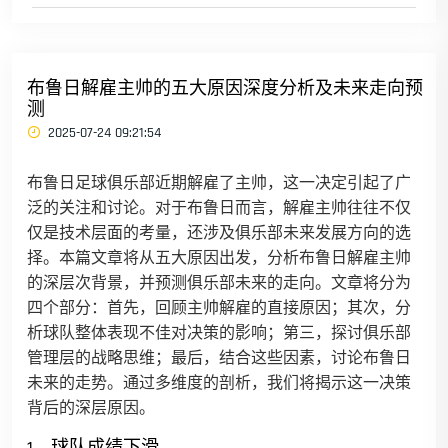
布鲁日解雇主帅的五大原因深度分析及未来走向预
测
2025-07-24 09:21:54
布鲁日足球俱乐部近期解雇了主帅，这一决定引起了广
泛的关注和讨论。对于布鲁日而言，解雇主帅往往不仅
仅是技术层面的考量，还涉及俱乐部未来发展方向的选
择。本篇文章将从五大原因出发，分析布鲁日解雇主帅
的深层次背景，并预测俱乐部未来的走向。文章将分为
四个部分：首先，回顾主帅解雇的直接原因；其次，分
析球队整体表现不佳对决策的影响；第三，探讨俱乐部
管理层的战略思维；最后，结合这些因素，讨论布鲁日
未来的走势。通过多维度的剖析，我们将揭示这一决策
背后的深层原因。
1、球队成绩下滑