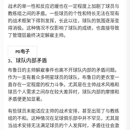
战术的单一性和反应迟缓也在一定程度上加剧了球员与
教练组之间的矛盾。一些球员的个性和特长无法在现有
的战术框架下得到发挥，长此以往，球队的氛围逐渐变
得消极。这种情况不仅影响了球队的成绩，也直接导致
了管理层最终决定解雇主帅。
PG电子
3、球队内部矛盾
布鲁日的主帅解雇事件也离不开球队内部的矛盾问题。
作为一支有着众多明星球员的球队，布鲁日的更衣室一
直存在一定程度的权力斗争。尤其是在主帅战术风格和
球员个人需求之间存在较大差异时，球队内部的摩擦和
矛盾便更加显著。
有些球员未能适应主帅的战术安排，甚至出现了与教练
组的不和。这种情况在足球俱乐部中并不罕见，尤其是
当战术安排无法满足球员的个人发挥时，矛盾往往会激