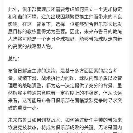
此外，俱乐部管理层还需要考虑如何建立一个更加稳定
和和谐的环境，避免出现因频繁更换主帅而带来的不良
影响。在这一背景下，选择一位能够契合俱乐部长远发
展目标的教练显得尤为重要。因此，未来布鲁日的教练
人选将可能是一个更具全球视野，能够带领球队走向新
的高度的战略型人物。
总结：
布鲁日解雇主帅的决策，是基于多方面因素的综合考
量。成绩下滑、战术执行力问题、球队内部矛盾以及管
理层的战略调整，都为这一决定提供了充分的背景。虽
然解雇主帅通常意味着一定程度上的不稳定，但从长远
来看，这可能是布鲁日俱乐部在面临激烈竞争时寻求突
破的重要一步。
未来布鲁日如何调整战术、如何通过新任主帅的带领来
恢复竞技状态，将成为俱乐部成败的关键。无论是国内