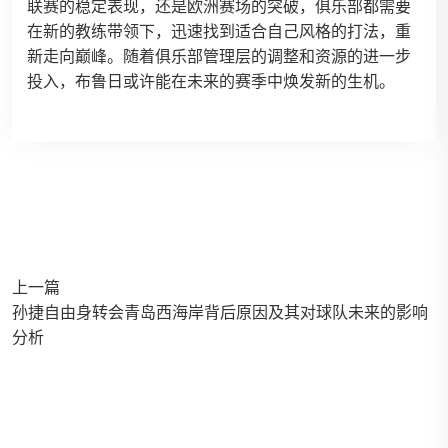
联赛的稳定表现，还是欧洲赛场的突破，俱乐部都需要
在新的教练带领下，迅速找到适合自己风格的打法，重
新走向巅峰。随着俱乐部管理层的调整和资源的进一步
投入，布鲁日或许能在未来的赛季中焕发新的生机。
上一篇
孙捷自由身转会青岛西海岸背后原因及其对球队未来的影响
分析