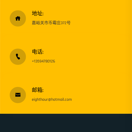
地址:
嘉峪关市币霉庄372号
电话:
+13594780126
邮箱:
eighthour@hotmail.com