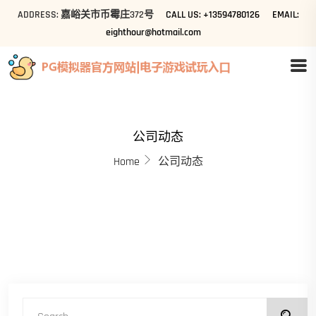
ADDRESS: 嘉峪关市币霉庄372号
CALL US: +13594780126
EMAIL:
eighthour@hotmail.com
公司动态
Home
公司动态