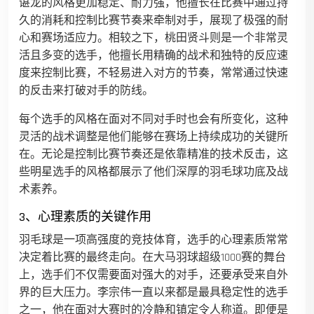
谌龙的风格更加稳定、耐力强，他擅长在比赛中通过持
久的消耗和控制比赛节奏来牵制对手，展现了极强的耐
心和赛场适应力。相较之下，桃田贤斗则是一个非常灵
活且多变的选手，他擅长用精确的战术和独特的反应速
度来控制比赛，不轻易进入对方的节奏，常常通过快速
的反击来打破对手的防线。
每个选手的风格在面对不同对手时也会有所变化，这种
灵活的战术调整是他们能够在赛场上持续成功的关键所
在。无论是控制比赛节奏还是依靠精准的技术反击，这
些明星选手的风格都展示了他们深厚的羽毛球功底及战
术素养。
3、心理素质的关键作用
羽毛球是一项高强度的竞技体育，选手的心理素质常常
决定着比赛的最终走向。在大马羽球超级1000赛的舞台
上，选手们不仅需要面对强大的对手，还要承受来自外
界的巨大压力。李宗伟一直以来都是最具稳定性的选手
之一，他在面对大赛时的冷静和镇定令人称道。即便是