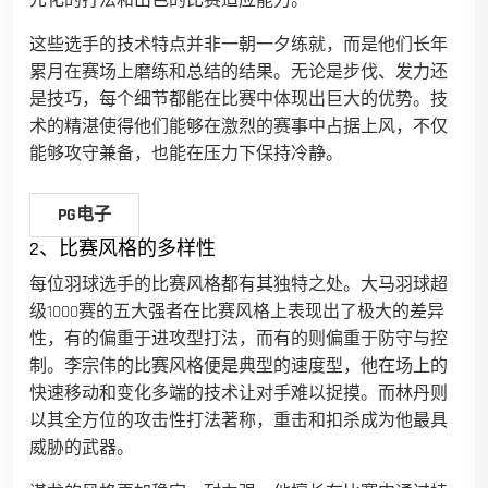
元化的打法和出色的比赛适应能力。
这些选手的技术特点并非一朝一夕练就，而是他们长年
累月在赛场上磨练和总结的结果。无论是步伐、发力还
是技巧，每个细节都能在比赛中体现出巨大的优势。技
术的精湛使得他们能够在激烈的赛事中占据上风，不仅
能够攻守兼备，也能在压力下保持冷静。
PG电子
2、比赛风格的多样性
每位羽球选手的比赛风格都有其独特之处。大马羽球超
级1000赛的五大强者在比赛风格上表现出了极大的差异
性，有的偏重于进攻型打法，而有的则偏重于防守与控
制。李宗伟的比赛风格便是典型的速度型，他在场上的
快速移动和变化多端的技术让对手难以捉摸。而林丹则
以其全方位的攻击性打法著称，重击和扣杀成为他最具
威胁的武器。