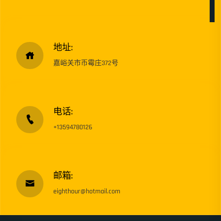
地址:
嘉峪关市币霉庄372号
电话:
+13594780126
邮箱:
eighthour@hotmail.com