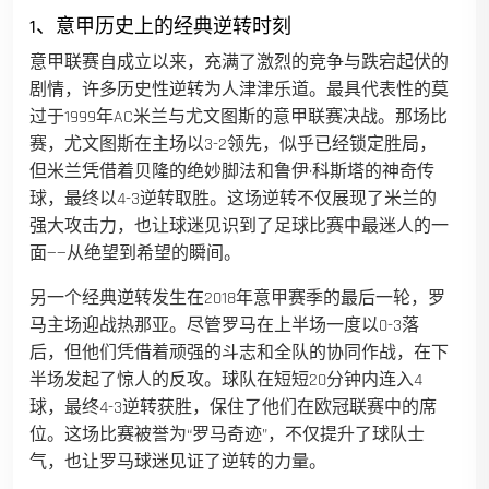
1、意甲历史上的经典逆转时刻
意甲联赛自成立以来，充满了激烈的竞争与跌宕起伏的
剧情，许多历史性逆转为人津津乐道。最具代表性的莫
过于1999年AC米兰与尤文图斯的意甲联赛决战。那场比
赛，尤文图斯在主场以3-2领先，似乎已经锁定胜局，
但米兰凭借着贝隆的绝妙脚法和鲁伊·科斯塔的神奇传
球，最终以4-3逆转取胜。这场逆转不仅展现了米兰的
强大攻击力，也让球迷见识到了足球比赛中最迷人的一
面——从绝望到希望的瞬间。
另一个经典逆转发生在2018年意甲赛季的最后一轮，罗
马主场迎战热那亚。尽管罗马在上半场一度以0-3落
后，但他们凭借着顽强的斗志和全队的协同作战，在下
半场发起了惊人的反攻。球队在短短20分钟内连入4
球，最终4-3逆转获胜，保住了他们在欧冠联赛中的席
位。这场比赛被誉为“罗马奇迹”，不仅提升了球队士
气，也让罗马球迷见证了逆转的力量。