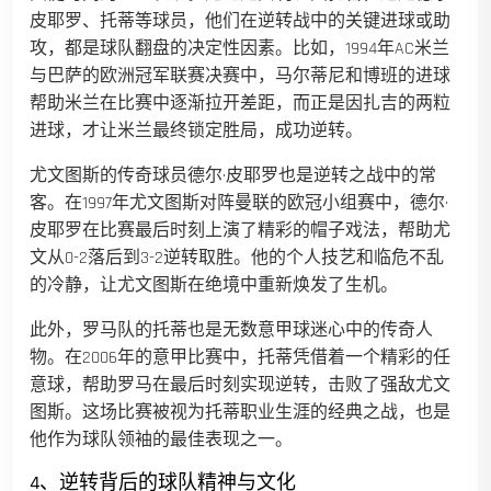
皮耶罗、托蒂等球员，他们在逆转战中的关键进球或助
攻，都是球队翻盘的决定性因素。比如，1994年AC米兰
与巴萨的欧洲冠军联赛决赛中，马尔蒂尼和博班的进球
帮助米兰在比赛中逐渐拉开差距，而正是因扎吉的两粒
进球，才让米兰最终锁定胜局，成功逆转。
尤文图斯的传奇球员德尔·皮耶罗也是逆转之战中的常
客。在1997年尤文图斯对阵曼联的欧冠小组赛中，德尔·
皮耶罗在比赛最后时刻上演了精彩的帽子戏法，帮助尤
文从0-2落后到3-2逆转取胜。他的个人技艺和临危不乱
的冷静，让尤文图斯在绝境中重新焕发了生机。
此外，罗马队的托蒂也是无数意甲球迷心中的传奇人
物。在2006年的意甲比赛中，托蒂凭借着一个精彩的任
意球，帮助罗马在最后时刻实现逆转，击败了强敌尤文
图斯。这场比赛被视为托蒂职业生涯的经典之战，也是
他作为球队领袖的最佳表现之一。
4、逆转背后的球队精神与文化