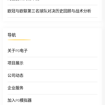
欧冠与欧联第三名球队对决历史回顾与战术分析
导航
关于PG电子
项目展示
公司动态
企业服务
加入PG模拟器