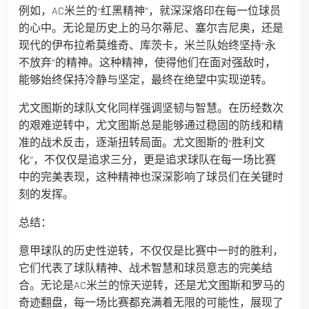
例如，AC米兰的“红黑精神”，就深深烙印在每一位球员
的心中。无论是历史上的马尔蒂尼、塞尔吉尼奥，还是
现代的伊布拉希莫维奇、库茨卡，米兰队始终坚持“永
不放弃”的精神。这种精神，使得他们在面对强敌时，
能够始终保持冷静与坚定，最终在绝望中实现逆转。
尤文图斯的球队文化同样强调坚韧与智慧。在历经数次
的艰难逆转中，尤文图斯总是能够通过稳固的防线和精
准的战术反击，逐渐扭转局面。尤文图斯的“胜利文
化”，不仅仅是追求三分，更是追求球队在每一场比赛
中的完美表现，这种精神也深深影响了球员们在关键时
刻的发挥。
总结：
意甲球队的历史性逆转，不仅仅是比赛中一时的胜利，
它们代表了球队精神、战术智慧和球员意志的完美结
合。无论是AC米兰的惊天逆转，还是尤文图斯和罗马的
奇迹翻盘，每一场比赛都充满着无限的可能性，展现了