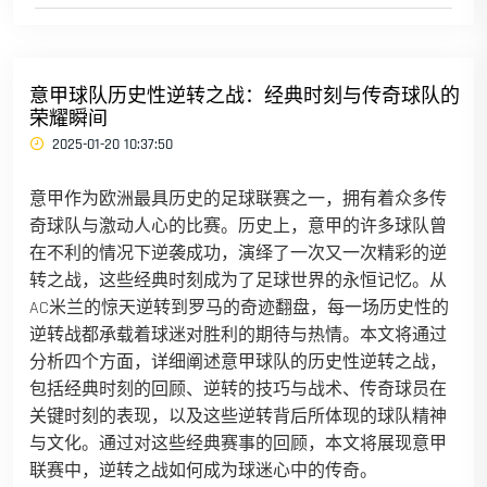
意甲球队历史性逆转之战：经典时刻与传奇球队的
荣耀瞬间
2025-01-20 10:37:50
意甲作为欧洲最具历史的足球联赛之一，拥有着众多传
奇球队与激动人心的比赛。历史上，意甲的许多球队曾
在不利的情况下逆袭成功，演绎了一次又一次精彩的逆
转之战，这些经典时刻成为了足球世界的永恒记忆。从
AC米兰的惊天逆转到罗马的奇迹翻盘，每一场历史性的
逆转战都承载着球迷对胜利的期待与热情。本文将通过
分析四个方面，详细阐述意甲球队的历史性逆转之战，
包括经典时刻的回顾、逆转的技巧与战术、传奇球员在
关键时刻的表现，以及这些逆转背后所体现的球队精神
与文化。通过对这些经典赛事的回顾，本文将展现意甲
联赛中，逆转之战如何成为球迷心中的传奇。