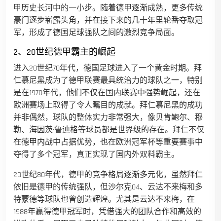
甲历史长河中的一小步。随着德甲逐渐成熟，更多传统
豪门逐步崭露头角，并在接下来的几十年里轮番夺取冠
军，形成了德国足球强队之间的激烈竞争局面。
2、20世纪德甲霸主的崛起
进入20世纪70年代，德国足球进入了一个黄金时期。拜
仁慕尼黑成为了德甲联赛最具统治力的球队之一，特别
是在1970年代，他们不仅在国内联赛中强势崛起，还在
欧洲赛场上取得了令人瞩目的成就。拜仁慕尼黑的成功
并非偶然，球队的整体实力非常强大，像贝肯鲍尔、穆
勒、海因茨·鲁迪格等球员都是世界级的存在。拜仁不仅
在德甲内战中占据优势，也在欧洲冠军杯等重要赛事中
夺得了多个冠军，真正实现了国内外双料霸主。
20世纪80年代，德甲的竞争格局逐渐多元化，虽然拜仁
依旧是德甲的传统强队，但沙尔克04、云达不来梅和多
特蒙德等球队也曾创造辉煌。尤其是云达不来梅，在
1988年赢得德甲冠军时，凭借强大的团队合作和高效的