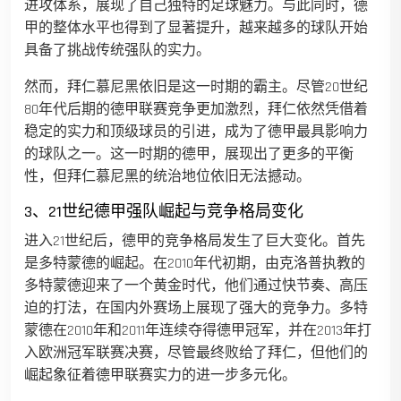
进攻体系，展现了自己独特的足球魅力。与此同时，德
甲的整体水平也得到了显著提升，越来越多的球队开始
具备了挑战传统强队的实力。
然而，拜仁慕尼黑依旧是这一时期的霸主。尽管20世纪
80年代后期的德甲联赛竞争更加激烈，拜仁依然凭借着
稳定的实力和顶级球员的引进，成为了德甲最具影响力
的球队之一。这一时期的德甲，展现出了更多的平衡
性，但拜仁慕尼黑的统治地位依旧无法撼动。
3、21世纪德甲强队崛起与竞争格局变化
进入21世纪后，德甲的竞争格局发生了巨大变化。首先
是多特蒙德的崛起。在2010年代初期，由克洛普执教的
多特蒙德迎来了一个黄金时代，他们通过快节奏、高压
迫的打法，在国内外赛场上展现了强大的竞争力。多特
蒙德在2010年和2011年连续夺得德甲冠军，并在2013年打
入欧洲冠军联赛决赛，尽管最终败给了拜仁，但他们的
崛起象征着德甲联赛实力的进一步多元化。