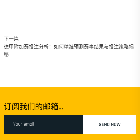
下一篇
德甲附加赛投注分析：如何精准预测赛事结果与投注策略揭
秘
订阅我们的邮箱...
SEND NOW