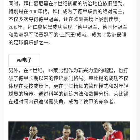
同时，拜仁慕尼黑在21世纪初期的统治地位依旧强劲。
特别是在2010年代，拜仁成为了德甲联赛的绝对霸主，
不仅多次夺得德甲冠军，还在欧洲赛场上屡创佳绩。
2013年，拜仁慕尼黑成功实现了德甲冠军、德国杯冠军
和欧洲冠军联赛冠军的“三冠王”成就，成为了欧洲最强
的足球俱乐部之一。
PG电子
另外，在21世纪，RB莱比锡作为新兴力量的崛起，也打
破了德甲长期以来的传统豪门格局。莱比锡的成功不仅
体现在竞技成绩上，更在于其精细的管理模式和对年轻
球员的培养。通过科学的训练方法和数据分析，莱比锡
在短时间内迅速崭露头角，成为了德甲的竞争者。