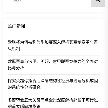
热门新闻
欧联杯为何被称为附加赛深入解析其赛制变革与晋
级机制
欧冠赛事与法甲、英超、意甲联赛竞争力的全面对
比与分析
探究英超停摆背后深层结构性经济与治理危机成因
的系统性分析研究
冬窗转会五大关键节点全景深度解析那些不可错过
的重要瞬间精华篇