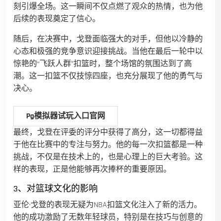
刻引爆全场。这一瞬间不仅点燃了观众的热情，也为他
后续的表现奠定了信心。
随后，在决赛中，戈登面临强大的对手，但他以冷静的
心态和极强的竞争意识迎接挑战。当他在最后一轮中以
惊艳的“飞跃人群”扣篮时，整个场馆的氛围达到了高
潮。这一扣篮不仅技惊四座，也充分展现了他的勇气与
决心。
Pg模拟器试玩入口官网
最终，戈登在评委的评分中获得了高分，这一切都得益
于他在比赛中的专注与努力。他的每一次扣篮都是一种
挑战，不仅是在技术上的，也是心理上的巨大考验。这
样的表现，正是他能够再次捧杯的重要原因。
3、对篮球文化的影响
亚伦·戈登的表现无疑为NBA扣篮文化注入了新的活力。
他的成功激励了无数年轻球员，特别是在技巧与创意的