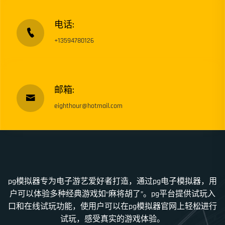
电话:
+13594780126
邮箱:
eighthour@hotmail.com
pg模拟器专为电子游艺爱好者打造，通过pg电子模拟器，用
户可以体验多种经典游戏如“麻将胡了”。pg平台提供试玩入
口和在线试玩功能，使用户可以在pg模拟器官网上轻松进行
试玩，感受真实的游戏体验。