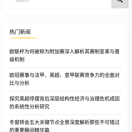
热门新闻
欧联杯为何被称为附加赛深入解析其赛制变革与晋
级机制
欧冠赛事与法甲、英超、意甲联赛竞争力的全面对
比与分析
探究英超停摆背后深层结构性经济与治理危机成因
的系统性分析研究
冬窗转会五大关键节点全景深度解析那些不可错过
的重要瞬间精华篇