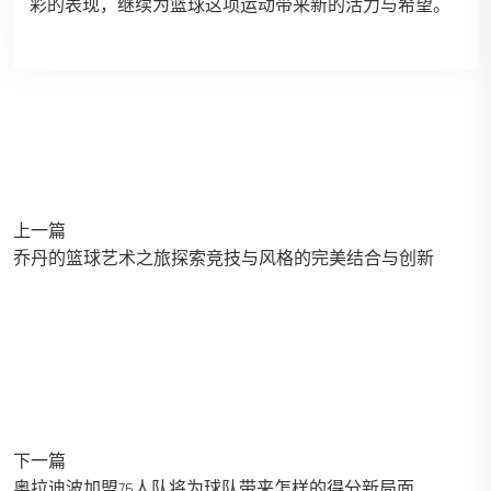
彩的表现，继续为篮球这项运动带来新的活力与希望。
上一篇
乔丹的篮球艺术之旅探索竞技与风格的完美结合与创新
下一篇
奥拉迪波加盟76人队将为球队带来怎样的得分新局面