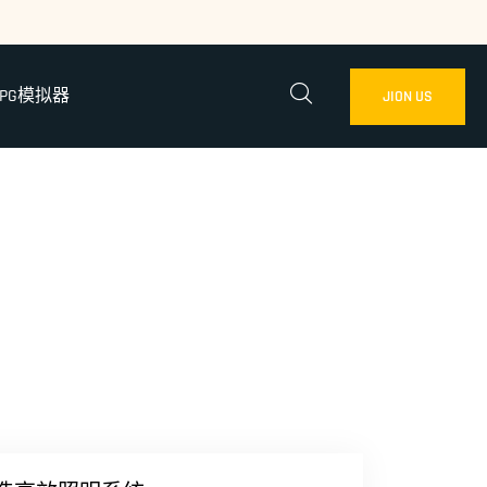
PG模拟器
JION US