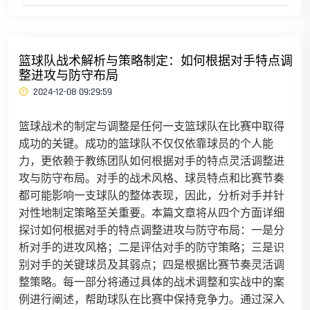
篮球队战术解析与策略制定：如何根据对手特点调
整进攻与防守布局
2024-12-08 09:29:59
篮球战术的制定与调整是任何一支篮球队在比赛中取得
成功的关键。成功的篮球队不仅仅依靠球员的个人能
力，更依赖于教练团队如何根据对手的特点灵活调整进
攻与防守布局。对手的战术风格、球员特点和比赛节奏
都可能影响一支球队的整体表现，因此，分析对手并针
对性地制定策略至关重要。本篇文章将从四个方面详细
探讨如何根据对手的特点调整进攻与防守布局：一是分
析对手的进攻风格；二是评估对手的防守策略；三是识
别对手的关键球员及其弱点；四是根据比赛节奏灵活调
整策略。每一部分将通过具体的战术调整和实战中的案
例进行阐述，帮助球队在比赛中保持竞争力。通过深入