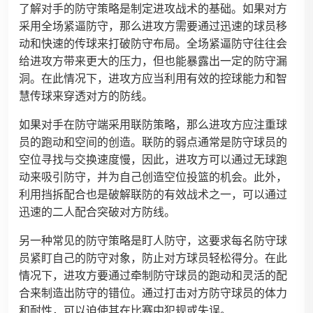
了解对手的防守策略是制定进攻战术的基础。如果对方
采用全场紧逼防守，那么进攻方需要通过迅速的球员移
动和快速的传球来打破防守布局。全场紧逼防守往往会
给进攻方带来更大的压力，但也能暴露出一定的防守漏
洞。在此情况下，进攻方应当利用有效的控球能力和智
慧传球来穿透对方的防线。
如果对手在防守端采用联防策略，那么进攻方应注重球
员的跑动和空间的创造。联防的弱点通常是防守球员的
空位寻找与交换速度慢，因此，进攻方可以通过无球跑
动来吸引防守，并为自己创造空位投篮的机会。此外，
利用挡拆配合也是破解联防的有效战术之一，可以通过
迅速的二人配合突破对方防线。
另一种常见的防守策略是盯人防守，这要求每名防守球
员紧盯自己的防守对象，防止对方球员轻松得分。在此
情况下，进攻方要通过牵制防守球员的跑动和灵活的配
合来制造出防守的错位。通过打击对方防守球员的体力
和耐性，可以迫使其在比赛中犯规或失误。