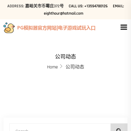
ADDRESS: 嘉峪关市币霉庄372号
CALL US: +13594780126
EMAIL:
eighthour@hotmail.com
公司动态
Home
公司动态