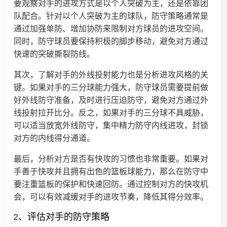
要观察对手的进攻方式是以个人突破为主，还是依靠团
队配合。针对以个人突破为主的球队，防守策略通常是
通过加强单防、增加协防来限制对方球员的进攻空间。
同时，防守球员要保持积极的脚步移动，避免对方通过
快速的突破撕裂防线。
其次，了解对手的外线投射能力也是分析进攻风格的关
键。如果对手的三分球能力强大，防守球员需要提前做
好外线防守准备，及时进行压迫防守，避免对方通过外
线投射拉开比分。反之，如果对手的三分球不具威胁，
可以适当放宽外线防守，集中精力防守内线进攻，封锁
对方的内线得分通道。
最后，分析对方是否有快攻的习惯也非常重要。如果对
手善于快攻并且拥有出色的篮板球能力，那么在防守中
要注重篮板的保护和快速回防。通过控制对方的快攻机
会，可以有效减缓对手的进攻节奏，降低其得分效率。
2、评估对手的防守策略