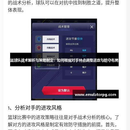
的战术分析，球队可以在对抗中找到制胜之道，提升整
体表现。
1、分析对手的进攻风格
篮球比赛中的进攻策略往往是对手战术分析的核心。了
解对方的进攻风格是制定有效防守措施的前提。首先，