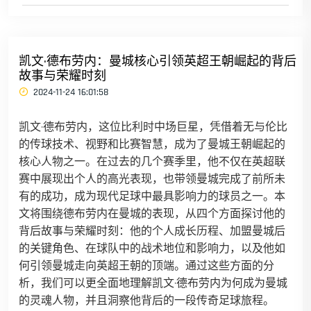
凯文·德布劳内：曼城核心引领英超王朝崛起的背后
故事与荣耀时刻
2024-11-24 16:01:58
凯文·德布劳内，这位比利时中场巨星，凭借着无与伦比
的传球技术、视野和比赛智慧，成为了曼城王朝崛起的
核心人物之一。在过去的几个赛季里，他不仅在英超联
赛中展现出个人的高光表现，也带领曼城完成了前所未
有的成功，成为现代足球中最具影响力的球员之一。本
文将围绕德布劳内在曼城的表现，从四个方面探讨他的
背后故事与荣耀时刻：他的个人成长历程、加盟曼城后
的关键角色、在球队中的战术地位和影响力，以及他如
何引领曼城走向英超王朝的顶端。通过这些方面的分
析，我们可以更全面地理解凯文·德布劳内为何成为曼城
的灵魂人物，并且洞察他背后的一段传奇足球旅程。