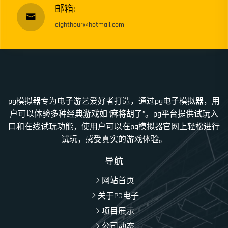
邮箱:
eighthour@hotmail.com
pg模拟器专为电子游艺爱好者打造，通过pg电子模拟器，用
户可以体验多种经典游戏如“麻将胡了”。pg平台提供试玩入
口和在线试玩功能，使用户可以在pg模拟器官网上轻松进行
试玩，感受真实的游戏体验。
导航
网站首页
关于PG电子
项目展示
公司动态