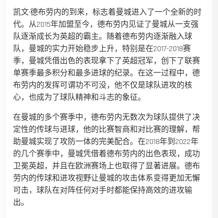
凯文·德布劳内的到来，标志着曼城进入了一个全新的时
代。从2015年加盟至今，德布劳内见证了曼城从一支强
队逐渐成长为英超的霸主。随着德布劳内逐渐融入球
队，曼城的实力开始稳步上升，特别是在2017-2018赛
季，曼城凭借出色的表现拿下了英超冠军，创下了联赛
单赛季最多积分和最多进球的纪录。在这一过程中，德
布劳内的发挥可谓功不可没，他不仅是球队进攻的核
心，也成为了球队精神和斗志的象征。
在曼城的多个赛季中，德布劳内无数次为球队提供了决
定性的传球与进球，他的比赛智商和对比赛的理解，帮
助曼城实现了攻防一体的完美配合。在2018年到2022年
的几个赛季中，曼城凭借着德布劳内的出色表现，成功
卫冕英超，并且在欧洲赛场上也取得了显著进展。德布
劳内的传球和进攻视野让曼城的攻击体系变得更加无懈
可击，球队在对阵任何对手时都能保持高效的进攻输
出。