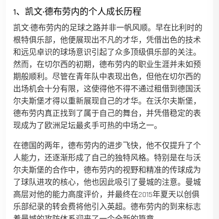
1、凯文·德布劳内的个人成长历程
凯文·德布劳内的足球之路并非一帆风顺。早在比利时的
根特俱乐部，他便展现出不凡的才华，凭借出色的技术
和远见卓识的球场意识引起了众多顶级俱乐部的关注。
然而，在切尔西的初期，德布劳内的职业生涯并未如预
期般顺利。尽管在青年队中表现出色，但他在切尔西的
出场机会十分有限，这使得他不得不通过租借到德国沃
尔夫斯堡才得以重新展现自己的才华。在沃尔夫斯堡，
德布劳内真正找到了属于自己的舞台，并凭借稳定的表
现成为了欧洲足坛最炙手可热的中场之一。
在德国的两年，德布劳内的进步飞快，他不仅提升了个
人能力，还逐渐形成了自己的独特风格。特别是在与沃
尔夫斯堡的合作中，德布劳内的视野和精准的传球成为
了球队进攻的核心，他也因此吸引了曼城的注意。曼城
高层对他的能力高度评价，并最终在2015年夏天以创俱
乐部纪录的转会费将他引入英超。德布劳内的到来标志